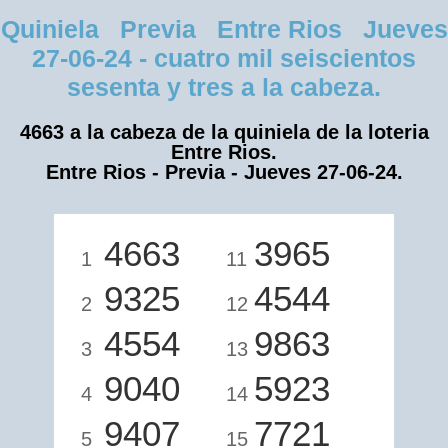
Quiniela Previa Entre Rios Jueves
27-06-24 - cuatro mil seiscientos
sesenta y tres a la cabeza.
4663 a la cabeza de la quiniela de la loteria
Entre Rios.
Entre Rios - Previa - Jueves 27-06-24.
4663
3965
1
11
9325
4544
2
12
4554
9863
3
13
9040
5923
4
14
9407
7721
5
15