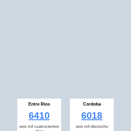
Entre Rios
Cordoba
6410
6018
seis mil cuatrocientos
seis mil dieciocho