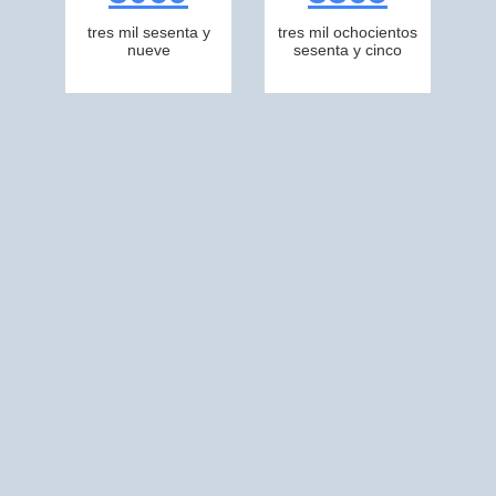
tres mil sesenta y
tres mil ochocientos
nueve
sesenta y cinco