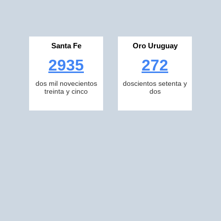
Santa Fe
Oro Uruguay
2935
272
dos mil novecientos
doscientos setenta y
treinta y cinco
dos