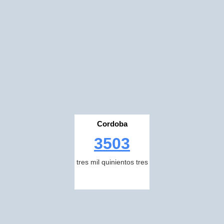
Cordoba
3503
tres mil quinientos tres