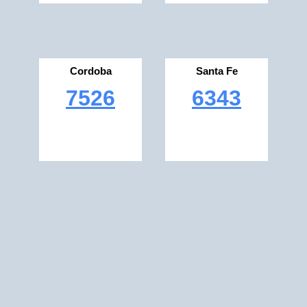
Cordoba
Santa Fe
7526
6343