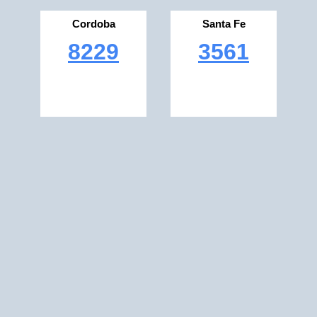
Cordoba
Santa Fe
8229
3561