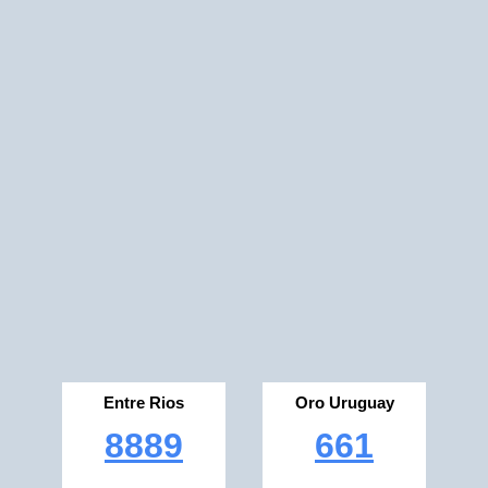
Entre Rios
Oro Uruguay
8889
661