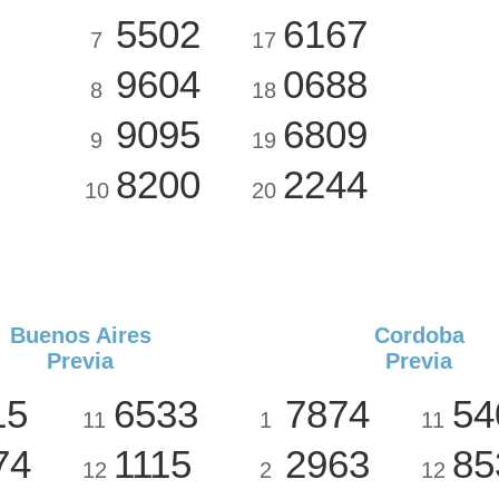
5502
6167
7
17
9604
0688
8
18
9095
6809
9
19
8200
2244
10
20
Buenos Aires
Cordoba
Previa
Previa
15
6533
7874
54
11
1
11
74
1115
2963
85
12
2
12