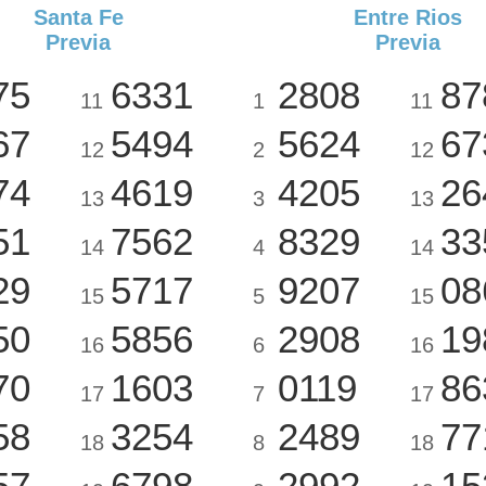
Santa Fe
Entre Rios
Previa
Previa
75
6331
2808
87
11
1
11
67
5494
5624
67
12
2
12
74
4619
4205
26
13
3
13
51
7562
8329
33
14
4
14
29
5717
9207
08
15
5
15
50
5856
2908
19
16
6
16
70
1603
0119
86
17
7
17
58
3254
2489
77
18
8
18
57
6798
2992
15