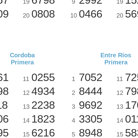
19
9
19
09
0808
0466
56
20
10
20
Cordoba
Entre Rios
Primera
Primera
61
0255
7052
72
11
1
11
98
4934
8444
79
12
2
12
18
2238
9692
17
13
3
13
06
1823
3305
01
14
4
14
95
6216
8948
58
15
5
15