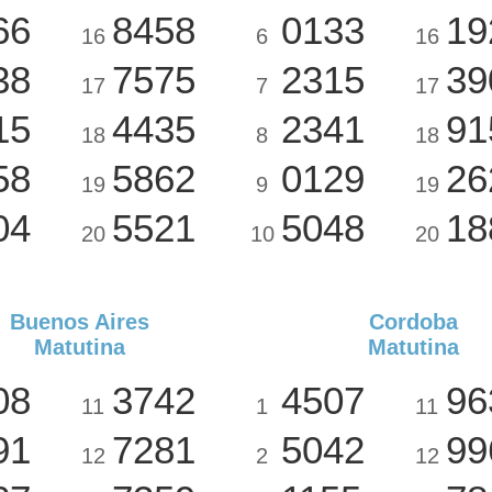
66
8458
0133
19
16
6
16
38
7575
2315
39
17
7
17
15
4435
2341
91
18
8
18
58
5862
0129
26
19
9
19
04
5521
5048
18
20
10
20
Buenos Aires
Cordoba
Matutina
Matutina
08
3742
4507
96
11
1
11
91
7281
5042
99
12
2
12