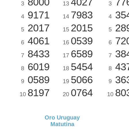
8000
4027
77
3
13
3
9171
7983
35
4
14
4
2017
2015
28
5
15
5
4061
0539
72
6
16
6
8433
6589
38
7
17
7
6019
5454
43
8
18
8
0589
5066
36
9
19
9
8197
0764
80
10
20
10
Oro Uruguay
Matutina