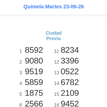
Quiniela Martes 23-06-26
Ciudad
Previa
8592
8234
1
11
9080
3396
2
12
9519
0522
3
13
5859
6782
4
14
1875
2109
5
15
2566
9452
6
16