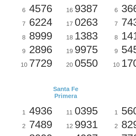
4576
9387
36
6
16
6
6224
0263
74
7
17
7
8999
1383
14
8
18
8
2896
9975
54
9
19
9
7729
0550
17
10
20
10
Santa Fe
Primera
4936
0395
56
1
11
1
7489
9931
82
2
12
2