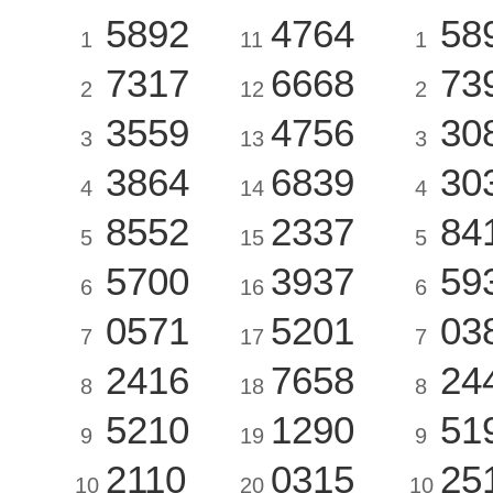
5892
4764
58
1
11
1
7317
6668
73
2
12
2
3559
4756
30
3
13
3
3864
6839
30
4
14
4
8552
2337
84
5
15
5
5700
3937
59
6
16
6
0571
5201
03
7
17
7
2416
7658
24
8
18
8
5210
1290
51
9
19
9
2110
0315
25
10
20
10