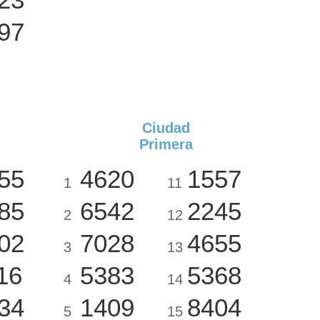
97
Ciudad
Primera
55
4620
1557
1
11
85
6542
2245
2
12
02
7028
4655
3
13
16
5383
5368
4
14
34
1409
8404
5
15