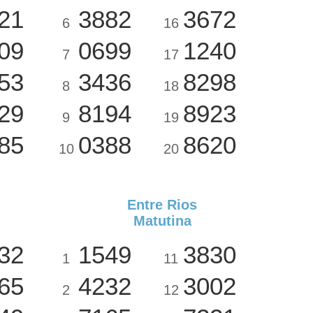
21
3882
3672
6
16
09
0699
1240
7
17
53
3436
8298
8
18
29
8194
8923
9
19
85
0388
8620
10
20
Entre Rios
Matutina
32
1549
3830
1
11
65
4232
3002
2
12