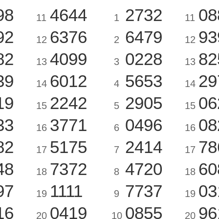
98
4644
2732
08
11
1
11
92
6376
6479
93
12
2
12
82
4099
0228
82
13
3
13
39
6012
5653
29
14
4
14
19
2242
2905
06
15
5
15
33
3771
0496
08
16
6
16
82
5175
2414
78
17
7
17
48
7372
4720
60
18
8
18
97
1111
7737
03
19
9
19
16
0419
0855
96
20
10
20