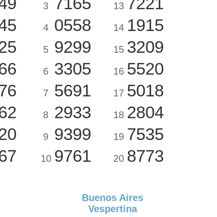
49
7165
7221
3
13
45
0558
1915
4
14
25
9299
3209
5
15
66
3305
5520
6
16
76
5691
5018
7
17
62
2933
2804
8
18
20
9399
7535
9
19
67
9761
8773
10
20
Buenos Aires
Vespertina