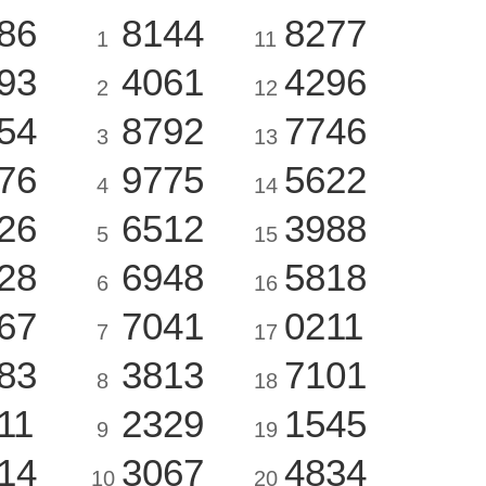
86
8144
8277
1
11
93
4061
4296
2
12
54
8792
7746
3
13
76
9775
5622
4
14
26
6512
3988
5
15
28
6948
5818
6
16
67
7041
0211
7
17
83
3813
7101
8
18
11
2329
1545
9
19
14
3067
4834
10
20