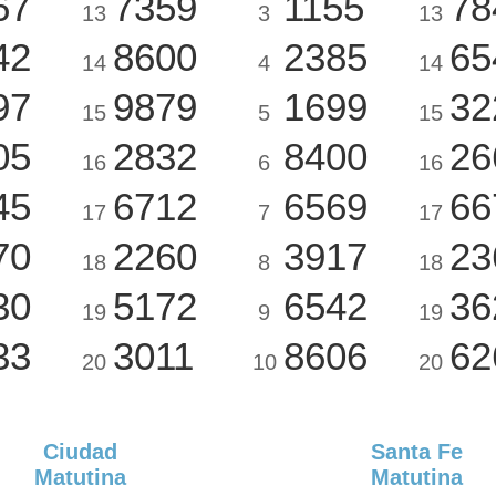
67
7359
1155
78
13
3
13
42
8600
2385
65
14
4
14
97
9879
1699
32
15
5
15
05
2832
8400
26
16
6
16
45
6712
6569
66
17
7
17
70
2260
3917
23
18
8
18
30
5172
6542
36
19
9
19
33
3011
8606
62
20
10
20
Ciudad
Santa Fe
Matutina
Matutina