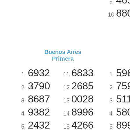
9
88
10
Buenos Aires
Primera
6932
6833
59
1
11
1
3790
2685
75
2
12
2
8687
0028
51
3
13
3
9382
8996
58
4
14
4
2432
4266
89
5
15
5