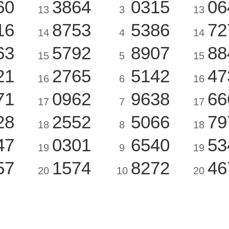
60
3864
0315
06
13
3
13
16
8753
5386
72
14
4
14
63
5792
8907
88
15
5
15
21
2765
5142
47
16
6
16
71
0962
9638
66
17
7
17
28
2552
5066
79
18
8
18
47
0301
6540
53
19
9
19
57
1574
8272
46
20
10
20