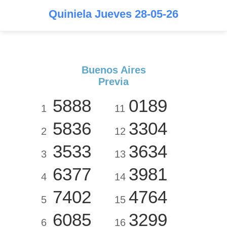
Quiniela Jueves 28-05-26
Buenos Aires
Previa
5888
0189
1
11
5836
3304
2
12
3533
3634
3
13
6377
3981
4
14
7402
4764
5
15
6085
3299
6
16