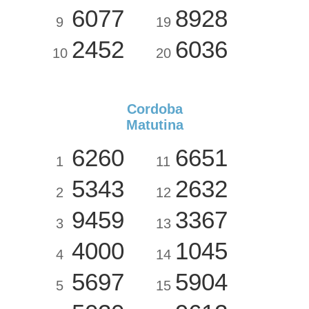
6077
8928
9
19
2452
6036
10
20
Cordoba
Matutina
6260
6651
1
11
5343
2632
2
12
9459
3367
3
13
4000
1045
4
14
5697
5904
5
15