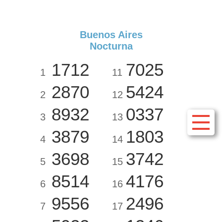
Buenos Aires
Nocturna
1712
7025
1
11
2870
5424
2
12
8932
0337
3
13
3879
1803
4
14
3698
3742
5
15
8514
4176
6
16
9556
2496
7
17