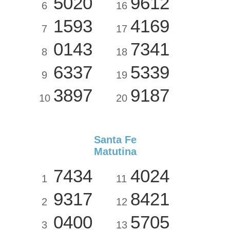
5020
9612
6
16
1593
4169
7
17
0143
7341
8
18
6337
5339
9
19
3897
9187
10
20
Santa Fe
Matutina
7434
4024
1
11
9317
8421
2
12
0400
5705
3
13