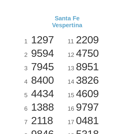
Santa Fe
Vespertina
1297
2209
1
11
9594
4750
2
12
7945
8951
3
13
8400
3826
4
14
4434
4609
5
15
1388
9797
6
16
2118
0481
7
17
9846
5318