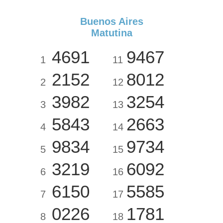
Buenos Aires
Matutina
4691
9467
1
11
2152
8012
2
12
3982
3254
3
13
5843
2663
4
14
9834
9734
5
15
3219
6092
6
16
6150
5585
7
17
0226
1781
8
18