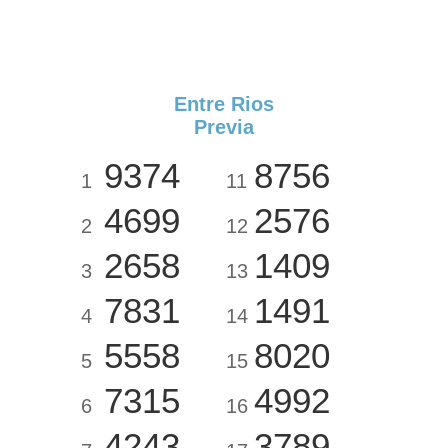
Entre Rios
Previa
9374
8756
1
11
4699
2576
2
12
2658
1409
3
13
7831
1491
4
14
5558
8020
5
15
7315
4992
6
16
4243
3789