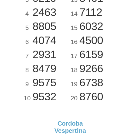
2463
7112
4
14
8805
6032
5
15
4074
4500
6
16
2931
6159
7
17
8479
9266
8
18
9575
6738
9
19
9532
8760
10
20
Cordoba
Vespertina