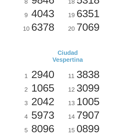
8
18
4043
6351
9
19
6378
7069
10
20
Ciudad
Vespertina
2940
3838
1
11
1065
3099
2
12
2042
1005
3
13
5973
7907
4
14
8096
0899
5
15