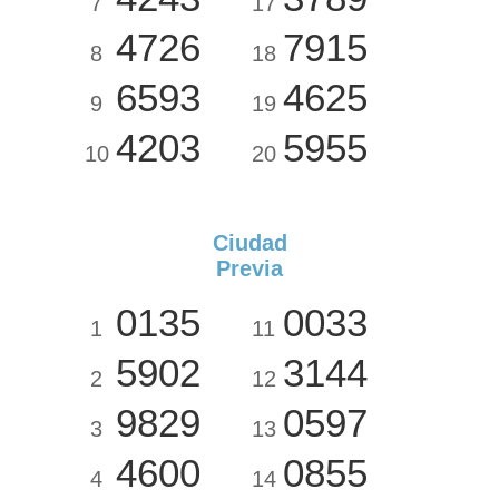
7
17
4726
7915
8
18
6593
4625
9
19
4203
5955
10
20
Ciudad
Previa
0135
0033
1
11
5902
3144
2
12
9829
0597
3
13
4600
0855
4
14