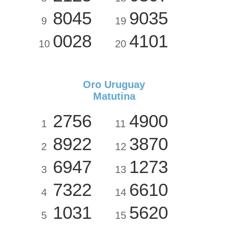
8045
9035
9
19
0028
4101
10
20
Oro Uruguay
Matutina
2756
4900
1
11
8922
3870
2
12
6947
1273
3
13
7322
6610
4
14
1031
5620
5
15