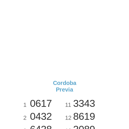
Cordoba
Previa
0617
3343
1
11
0432
8619
2
12