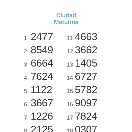
Ciudad
Matutina
2477
4663
1
11
8549
3662
2
12
6664
1405
3
13
7624
6727
4
14
1122
5782
5
15
3667
9097
6
16
1226
7824
7
17
2125
0307
8
18