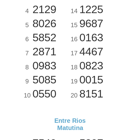
2129
1225
4
14
8026
9687
5
15
5852
0163
6
16
2871
4467
7
17
0983
0823
8
18
5085
0015
9
19
0550
8151
10
20
Entre Rios
Matutina