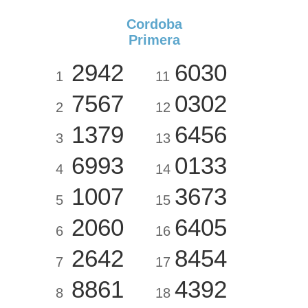
Cordoba
Primera
2942
6030
1
11
7567
0302
2
12
1379
6456
3
13
6993
0133
4
14
1007
3673
5
15
2060
6405
6
16
2642
8454
7
17
8861
4392
8
18