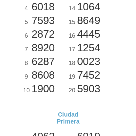
6018
1064
4
14
7593
8649
5
15
2872
4445
6
16
8920
1254
7
17
6287
0023
8
18
8608
7452
9
19
1900
5903
10
20
Ciudad
Primera