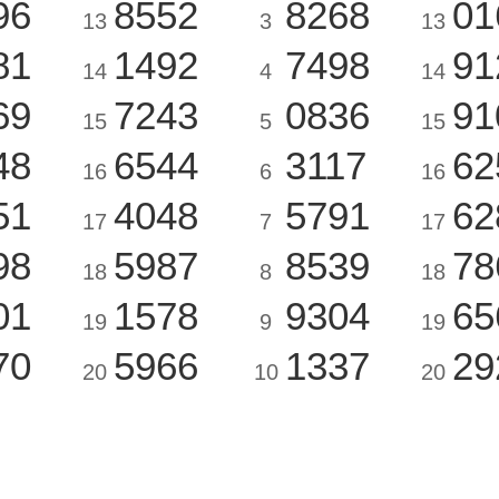
96
8552
8268
01
13
3
13
81
1492
7498
91
14
4
14
69
7243
0836
91
15
5
15
48
6544
3117
62
16
6
16
51
4048
5791
62
17
7
17
98
5987
8539
78
18
8
18
01
1578
9304
65
19
9
19
70
5966
1337
29
20
10
20