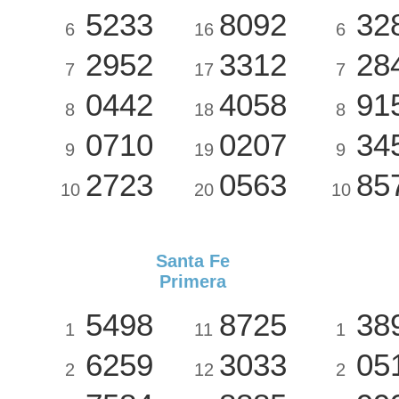
5233
8092
32
6
16
6
2952
3312
28
7
17
7
0442
4058
91
8
18
8
0710
0207
34
9
19
9
2723
0563
85
10
20
10
Santa Fe
Primera
5498
8725
38
1
11
1
6259
3033
05
2
12
2