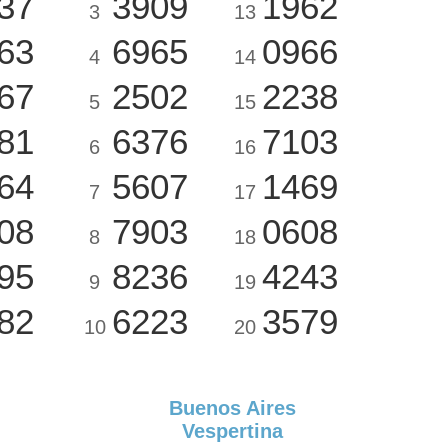
37
3909
1962
3
13
63
6965
0966
4
14
67
2502
2238
5
15
81
6376
7103
6
16
64
5607
1469
7
17
08
7903
0608
8
18
95
8236
4243
9
19
82
6223
3579
10
20
Buenos Aires
Vespertina