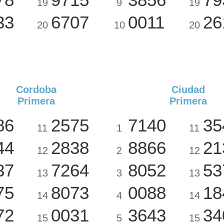
19
9
19
33
6707
0011
26
20
10
20
Cordoba
Ciudad
Primera
Primera
86
2575
7140
35
11
1
11
44
2838
8866
21
12
2
12
37
7264
8052
53
13
3
13
75
8073
0088
18
14
4
14
72
0031
3643
34
15
5
15