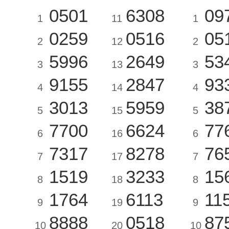
0501
6308
09
1
11
1
0259
0516
05
2
12
2
5996
2649
53
3
13
3
9155
2847
93
4
14
4
3013
5959
38
5
15
5
7700
6624
77
6
16
6
7317
8278
76
7
17
7
1519
3233
15
8
18
8
1764
6113
11
9
19
9
8888
0518
87
10
20
10