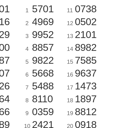
01
5701
0738
1
11
16
4969
0502
2
12
29
9952
2101
3
13
00
8857
8982
4
14
87
9822
7585
5
15
07
5668
9637
6
16
26
5488
1473
7
17
64
8110
1897
8
18
66
0359
8812
9
19
89
2421
0918
10
20