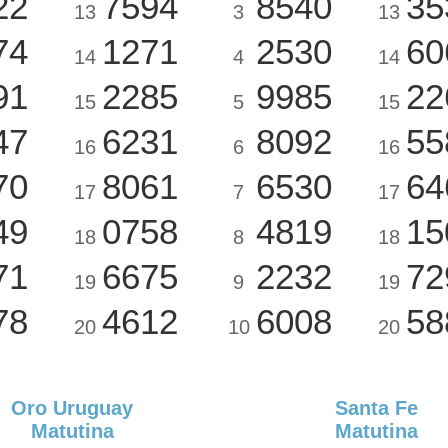
22
7594
8540
35
13
3
13
74
1271
2530
60
14
4
14
91
2285
9985
22
15
5
15
47
6231
8092
55
16
6
16
70
8061
6530
64
17
7
17
49
0758
4819
15
18
8
18
71
6675
2232
72
19
9
19
78
4612
6008
58
20
10
20
Oro Uruguay
Santa Fe
Matutina
Matutina