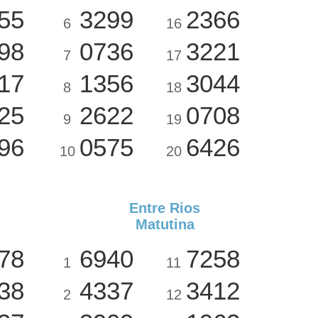
55
3299
2366
6
16
98
0736
3221
7
17
17
1356
3044
8
18
25
2622
0708
9
19
96
0575
6426
10
20
Entre Rios
Matutina
78
6940
7258
1
11
38
4337
3412
2
12