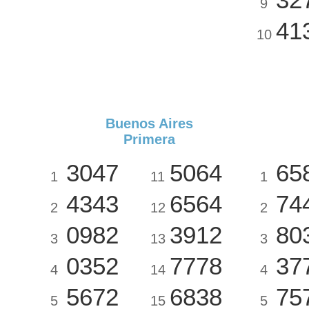
9
41
10
Buenos Aires
Primera
3047
5064
65
1
11
1
4343
6564
74
2
12
2
0982
3912
80
3
13
3
0352
7778
37
4
14
4
5672
6838
75
5
15
5