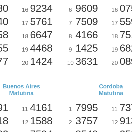
80
9234
9609
07
16
6
16
40
5761
7509
55
17
7
17
58
6647
4166
75
18
8
18
55
4468
1425
68
19
9
19
77
1424
3631
08
20
10
20
Buenos Aires
Cordoba
Matutina
Matutina
91
4161
7995
73
11
1
11
18
1588
3757
91
12
2
12