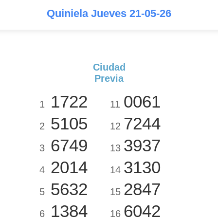
Quiniela Jueves 21-05-26
Ciudad
Previa
1722
0061
1
11
5105
7244
2
12
6749
3937
3
13
2014
3130
4
14
5632
2847
5
15
1384
6042
6
16