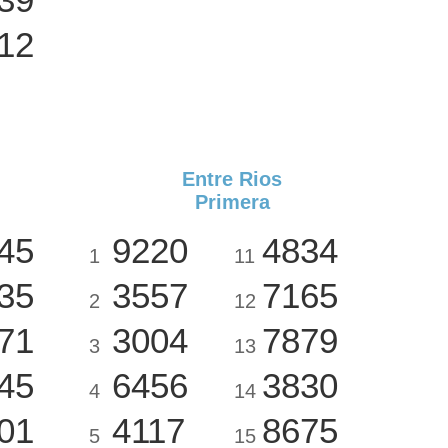
12
Entre Rios
Primera
45
9220
4834
1
11
35
3557
7165
2
12
71
3004
7879
3
13
45
6456
3830
4
14
01
4117
8675
5
15