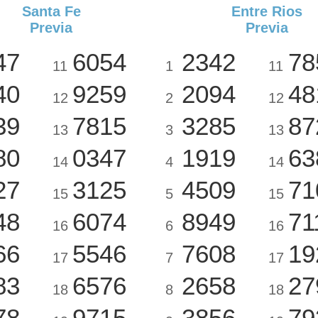
Santa Fe
Entre Rios
Previa
Previa
47
6054
2342
78
11
1
11
40
9259
2094
48
12
2
12
39
7815
3285
87
13
3
13
80
0347
1919
63
14
4
14
27
3125
4509
71
15
5
15
48
6074
8949
71
16
6
16
66
5546
7608
19
17
7
17
83
6576
2658
27
18
8
18
78
9715
3856
79