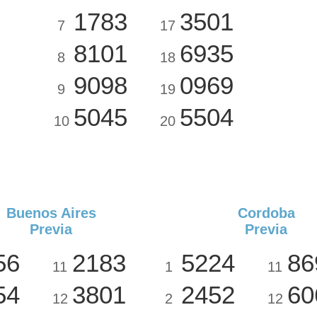
1783
3501
7
17
8101
6935
8
18
9098
0969
9
19
5045
5504
10
20
Buenos Aires
Cordoba
Previa
Previa
56
2183
5224
86
11
1
11
54
3801
2452
60
12
2
12