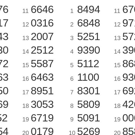
76
6646
8494
67
11
1
11
17
0316
6848
97
12
2
12
43
2007
5251
57
13
3
13
30
2512
9390
39
14
4
14
72
5587
5112
86
15
5
15
63
6463
1100
93
16
6
16
50
8951
8301
69
17
7
17
69
3053
5809
42
18
8
18
52
6719
5091
00
19
9
19
54
0179
5269
85
20
10
20