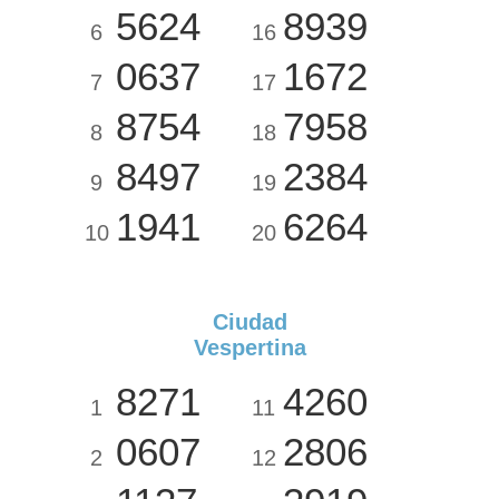
5624
8939
6
16
0637
1672
7
17
8754
7958
8
18
8497
2384
9
19
1941
6264
10
20
Ciudad
Vespertina
8271
4260
1
11
0607
2806
2
12