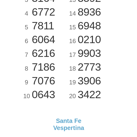
6772
8936
4
14
7811
6948
5
15
6064
0210
6
16
6216
9903
7
17
7186
2773
8
18
7076
3906
9
19
0643
3422
10
20
Santa Fe
Vespertina