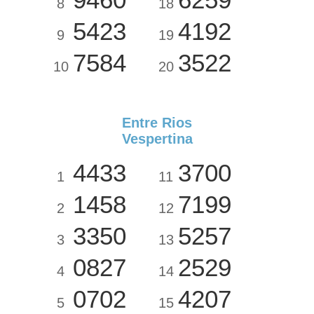
8
18
5423
4192
9
19
7584
3522
10
20
Entre Rios
Vespertina
4433
3700
1
11
1458
7199
2
12
3350
5257
3
13
0827
2529
4
14
0702
4207
5
15