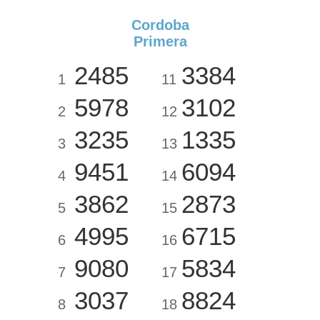
Cordoba
Primera
2485
3384
1
11
5978
3102
2
12
3235
1335
3
13
9451
6094
4
14
3862
2873
5
15
4995
6715
6
16
9080
5834
7
17
3037
8824
8
18