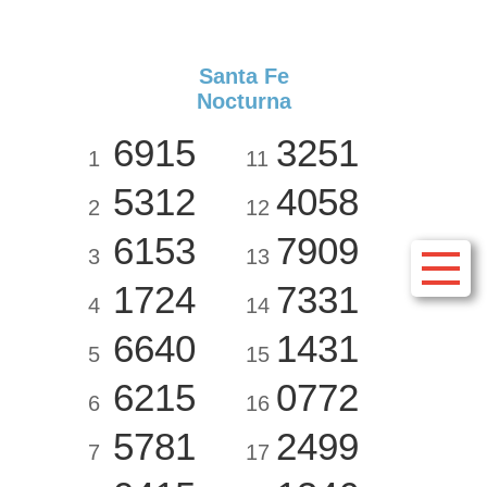
Santa Fe
Nocturna
6915
3251
1
11
5312
4058
2
12
6153
7909
3
13
1724
7331
4
14
6640
1431
5
15
6215
0772
6
16
5781
2499
7
17