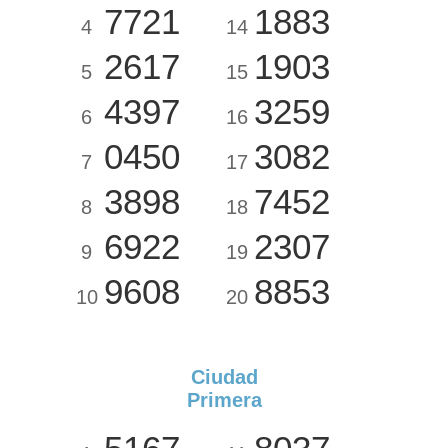
7721
1883
4
14
2617
1903
5
15
4397
3259
6
16
0450
3082
7
17
3898
7452
8
18
6922
2307
9
19
9608
8853
10
20
Ciudad
Primera