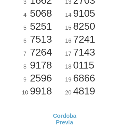
1662
2703
3
13
5068
9105
4
14
5251
8250
5
15
7513
7241
6
16
7264
7143
7
17
9178
0115
8
18
2596
6866
9
19
9918
4819
10
20
Cordoba
Previa