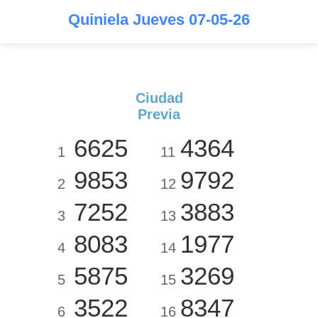
Quiniela Jueves 07-05-26
Ciudad
Previa
6625
4364
1
11
9853
9792
2
12
7252
3883
3
13
8083
1977
4
14
5875
3269
5
15
3522
8347
6
16