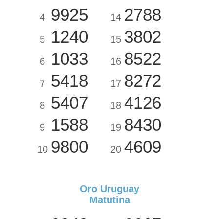
9925
2788
4
14
1240
3802
5
15
1033
8522
6
16
5418
8272
7
17
5407
4126
8
18
1588
8430
9
19
9800
4609
10
20
Oro Uruguay
Matutina