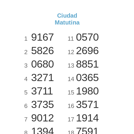
Ciudad
Matutina
9167
0570
1
11
5826
2696
2
12
0680
8851
3
13
3271
0365
4
14
3711
1980
5
15
3735
3571
6
16
9012
1914
7
17
1394
7591
8
18