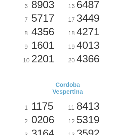
8903
6487
6
16
5717
3449
7
17
4356
4271
8
18
1601
4013
9
19
2201
4366
10
20
Cordoba
Vespertina
1175
8413
1
11
0206
5319
2
12
3164
3592
3
13