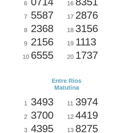
0714
8351
6
16
5587
2876
7
17
2368
3156
8
18
2156
1113
9
19
6555
1737
10
20
Entre Rios
Matutina
3493
3974
1
11
3700
4419
2
12
4395
8275
3
13