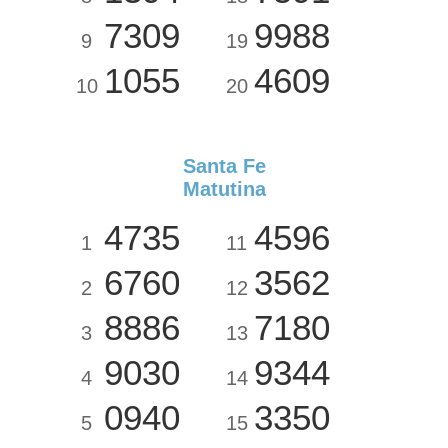
7309
9988
9
19
1055
4609
10
20
Santa Fe
Matutina
4735
4596
1
11
6760
3562
2
12
8886
7180
3
13
9030
9344
4
14
0940
3350
5
15