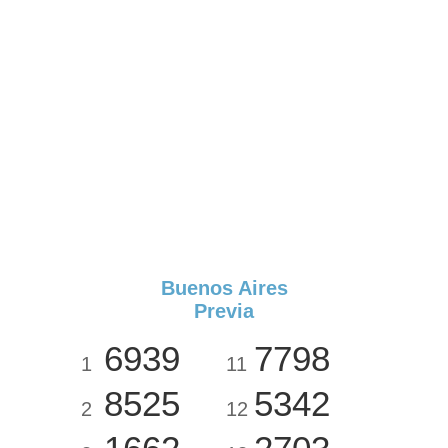
Buenos Aires
Previa
6939
7798
1
11
8525
5342
2
12