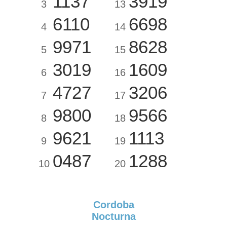
1137
3919
3
13
6110
6698
4
14
9971
8628
5
15
3019
1609
6
16
4727
3206
7
17
9800
9566
8
18
9621
1113
9
19
0487
1288
10
20
Cordoba
Nocturna