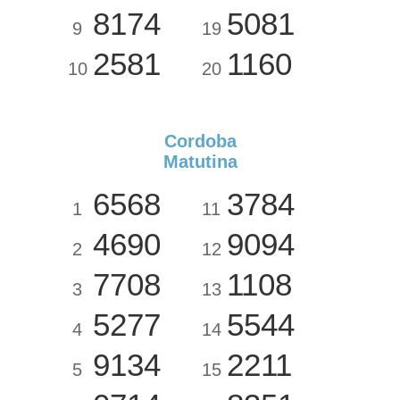
8174
5081
9
19
2581
1160
10
20
Cordoba
Matutina
6568
3784
1
11
4690
9094
2
12
7708
1108
3
13
5277
5544
4
14
9134
2211
5
15