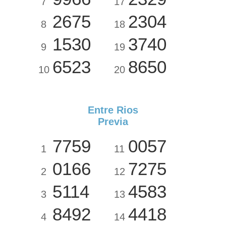
7
17
2675
2304
8
18
1530
3740
9
19
6523
8650
10
20
Entre Rios
Previa
7759
0057
1
11
0166
7275
2
12
5114
4583
3
13
8492
4418
4
14