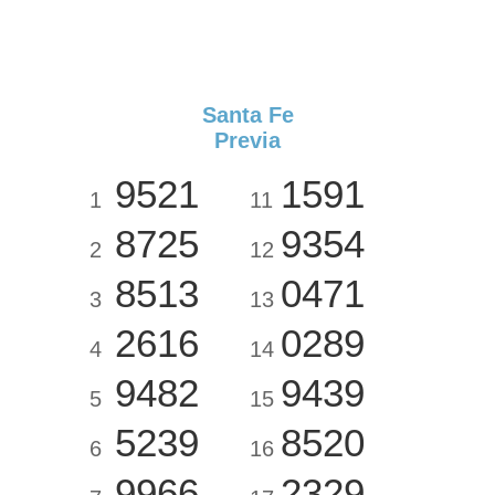
Santa Fe
Previa
9521
1591
1
11
8725
9354
2
12
8513
0471
3
13
2616
0289
4
14
9482
9439
5
15
5239
8520
6
16
9966
2329