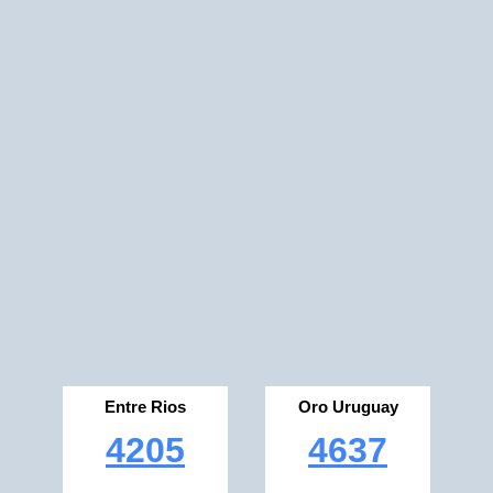
Entre Rios
Oro Uruguay
4205
4637