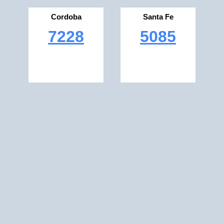
Cordoba
Santa Fe
7228
5085