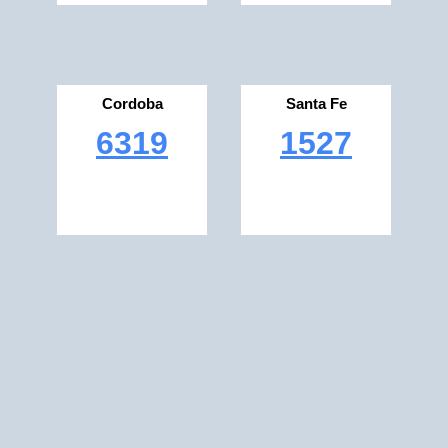
Cordoba
Santa Fe
6319
1527