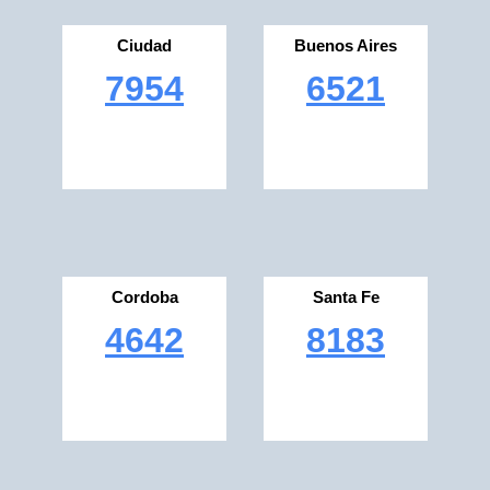
Ciudad
Buenos Aires
7954
6521
Cordoba
Santa Fe
4642
8183