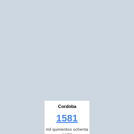
Cordoba
1581
mil quinientos ochenta