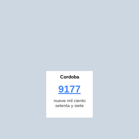
Cordoba
9177
nueve mil ciento
setenta y siete