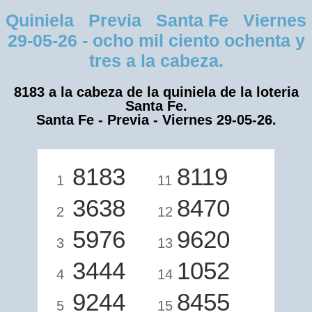
Quiniela Previa Santa Fe Viernes
29-05-26 - ocho mil ciento ochenta y
tres a la cabeza.
8183 a la cabeza de la quiniela de la loteria
Santa Fe.
Santa Fe - Previa - Viernes 29-05-26.
8183
8119
1
11
3638
8470
2
12
5976
9620
3
13
3444
1052
4
14
9244
8455
5
15