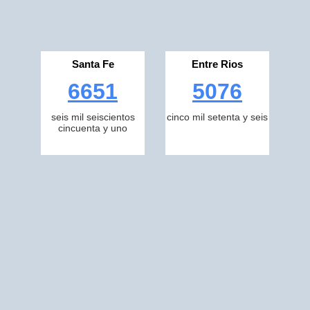
Santa Fe
Entre Rios
6651
5076
seis mil seiscientos
cinco mil setenta y seis
cincuenta y uno