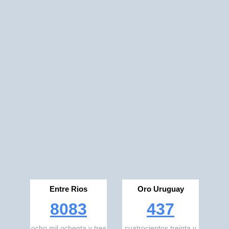
Entre Rios
Oro Uruguay
8083
437
ocho mil ochenta y tres
cuatrocientos treinta y