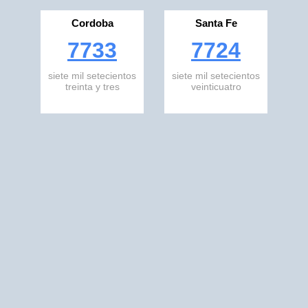
Cordoba
Santa Fe
7733
7724
siete mil setecientos
siete mil setecientos
treinta y tres
veinticuatro