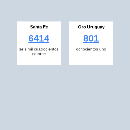
Santa Fe
Oro Uruguay
6414
801
seis mil cuatrocientos
ochocientos uno
catorce