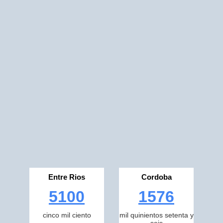
Entre Rios
Cordoba
5100
1576
cinco mil ciento
mil quinientos setenta y