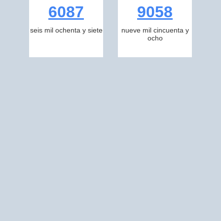
6087
9058
seis mil ochenta y siete
nueve mil cincuenta y
ocho