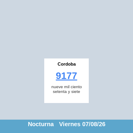
Cordoba
9177
nueve mil ciento
setenta y siete
Nocturna Viernes 07/08/26