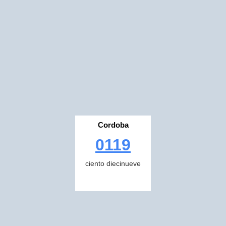
Cordoba
0119
ciento diecinueve