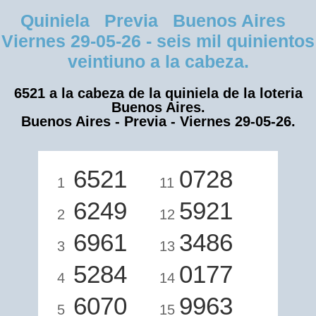
Quiniela Previa Buenos Aires
Viernes 29-05-26 - seis mil quinientos
veintiuno a la cabeza.
6521 a la cabeza de la quiniela de la loteria
Buenos Aires.
Buenos Aires - Previa - Viernes 29-05-26.
6521
0728
1
11
6249
5921
2
12
6961
3486
3
13
5284
0177
4
14
6070
9963
5
15