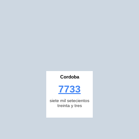
Cordoba
7733
siete mil setecientos
treinta y tres