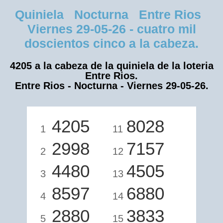
Quiniela Nocturna Entre Rios
Viernes 29-05-26 - cuatro mil
doscientos cinco a la cabeza.
4205 a la cabeza de la quiniela de la loteria
Entre Rios.
Entre Rios - Nocturna - Viernes 29-05-26.
4205
8028
1
11
2998
7157
2
12
4480
4505
3
13
8597
6880
4
14
2880
3833
5
15