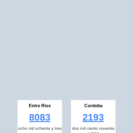
Entre Rios
Cordoba
8083
2193
ocho mil ochenta y tres
dos mil ciento noventa