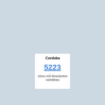
Cordoba
5223
cinco mil doscientos
veintitres