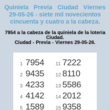
Quiniela Previa Ciudad Viernes
29-05-26 - siete mil novecientos
cincuenta y cuatro a la cabeza.
7954 a la cabeza de la quiniela de la loteria
Ciudad.
Ciudad - Previa - Viernes 29-05-26.
7954
7222
1
11
9435
8110
2
12
4233
5586
3
13
4142
2012
4
14
1589
9358
5
15