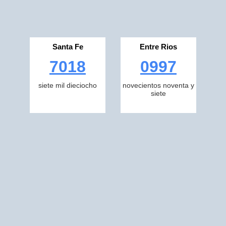
Santa Fe
Entre Rios
7018
0997
siete mil dieciocho
novecientos noventa y
siete