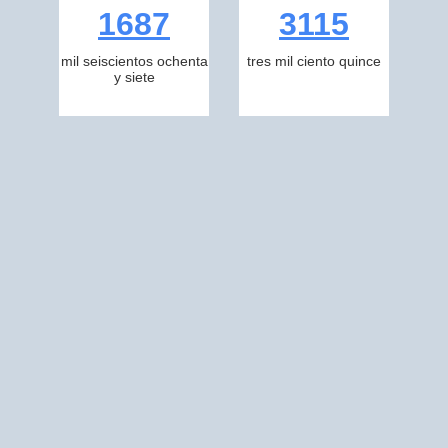
1687
3115
mil seiscientos ochenta
tres mil ciento quince
y siete