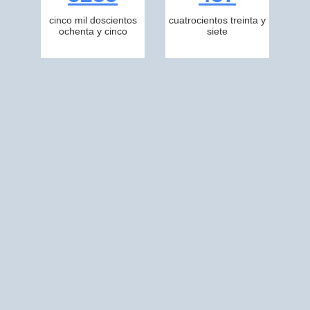
cinco mil doscientos
cuatrocientos treinta y
ochenta y cinco
siete