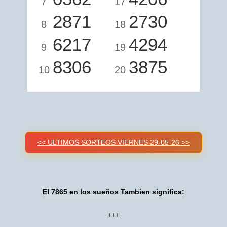
7
17
2871
2730
8
18
6217
4294
9
19
8306
3875
10
20
<< ULTIMOS SORTEOS VIERNES 29-05-26 >>
El 7865 en los sueños Tambien significa:
+++