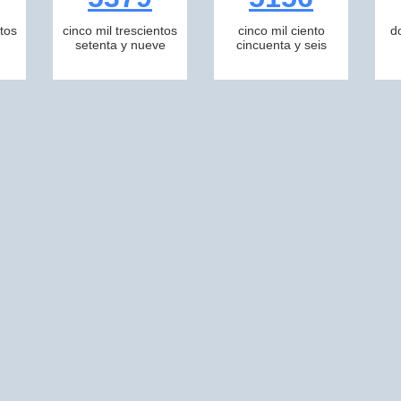
tos
cinco mil trescientos
cinco mil ciento
d
setenta y nueve
cincuenta y seis