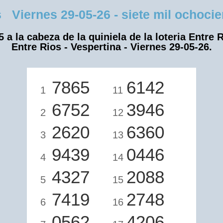
Viernes 29-05-26 - siete mil ochocien
5 a la cabeza de la quiniela de la loteria Entre R
Entre Rios - Vespertina - Viernes 29-05-26.
7865
6142
1
11
6752
3946
2
12
2620
6360
3
13
9439
0446
4
14
4327
2088
5
15
7419
2748
6
16
0562
4206