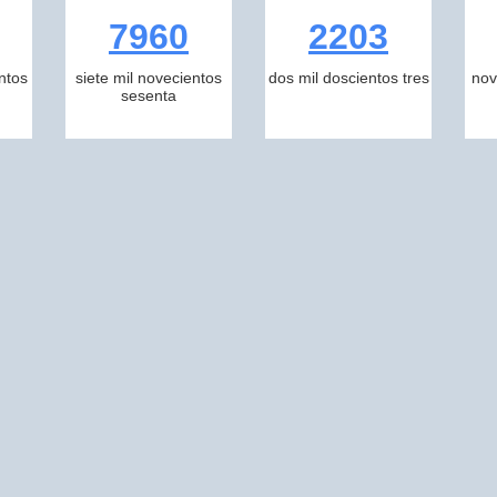
7960
2203
ntos
siete mil novecientos
dos mil doscientos tres
nov
sesenta