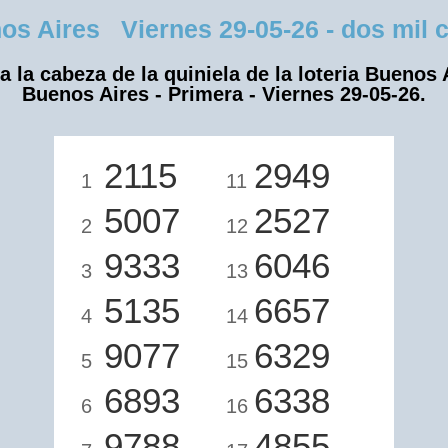
 Aires Viernes 29-05-26 - dos mil ci
a la cabeza de la quiniela de la loteria Buenos 
Buenos Aires - Primera - Viernes 29-05-26.
2115
2949
1
11
5007
2527
2
12
9333
6046
3
13
5135
6657
4
14
9077
6329
5
15
6893
6338
6
16
9788
4855