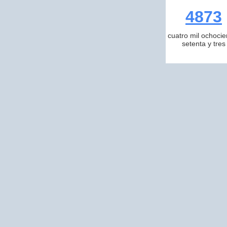
4873
cuatro mil ochocie
setenta y tres