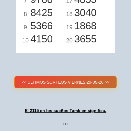
7
17
8425
3040
8
18
5366
1868
9
19
4150
3655
10
20
<< ULTIMOS SORTEOS VIERNES 29-05-26 >>
El 2115 en los sueños Tambien significa:
+++