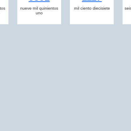
tos
nueve mil quinientos
mil ciento diecisiete
sei
o
uno