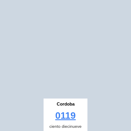
Cordoba
0119
ciento diecinueve