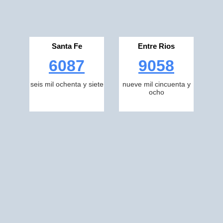
Santa Fe
Entre Rios
6087
9058
seis mil ochenta y siete
nueve mil cincuenta y
ocho