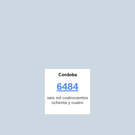
Cordoba
6484
seis mil cuatrocientos
ochenta y cuatro