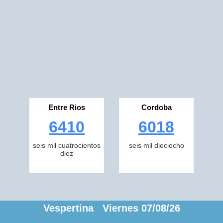
Entre Rios
Cordoba
6410
6018
seis mil cuatrocientos
seis mil dieciocho
diez
Vespertina Viernes 07/08/26