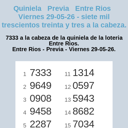
Quiniela Previa Entre Rios
Viernes 29-05-26 - siete mil
trescientos treinta y tres a la cabeza.
7333 a la cabeza de la quiniela de la loteria
Entre Rios.
Entre Rios - Previa - Viernes 29-05-26.
7333
1314
1
11
9649
0597
2
12
0908
5943
3
13
9458
8682
4
14
2287
7034
5
15