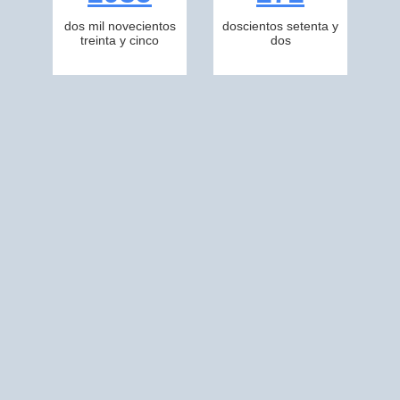
dos mil novecientos
doscientos setenta y
treinta y cinco
dos