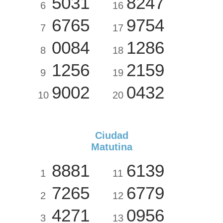
5031
8247
6
16
6765
9754
7
17
0084
1286
8
18
1256
2159
9
19
9002
0432
10
20
Ciudad
Matutina
8881
6139
1
11
7265
6779
2
12
4271
0956
3
13