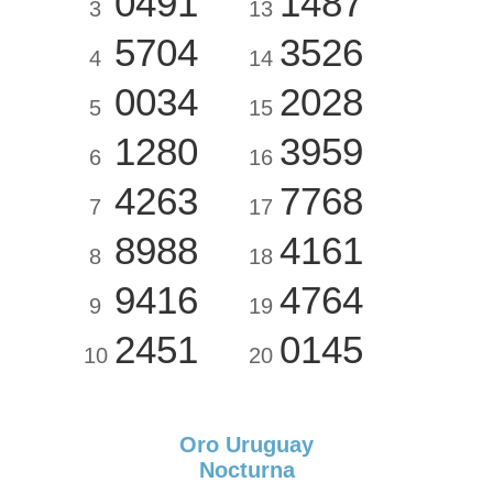
0491
1487
3
13
5704
3526
4
14
0034
2028
5
15
1280
3959
6
16
4263
7768
7
17
8988
4161
8
18
9416
4764
9
19
2451
0145
10
20
Oro Uruguay
Nocturna