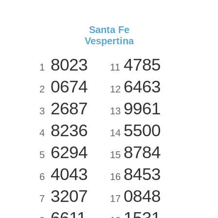
Santa Fe
Vespertina
8023
4785
1
11
0674
6463
2
12
2687
9961
3
13
8236
5500
4
14
6294
8784
5
15
4043
8453
6
16
3207
0848
7
17
6611
1531