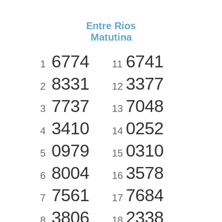
Entre Rios
Matutina
6774
6741
1
11
8331
3377
2
12
7737
7048
3
13
3410
0252
4
14
0979
0310
5
15
8004
3578
6
16
7561
7684
7
17
3806
2338
8
18