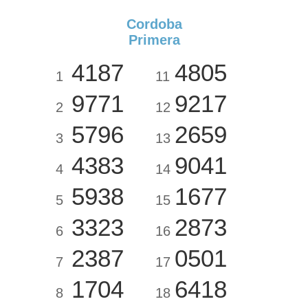
Cordoba
Primera
4187
4805
1
11
9771
9217
2
12
5796
2659
3
13
4383
9041
4
14
5938
1677
5
15
3323
2873
6
16
2387
0501
7
17
1704
6418
8
18