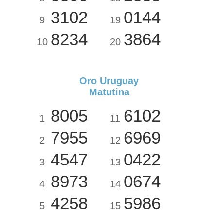
3102
0144
9
19
8234
3864
10
20
Oro Uruguay
Matutina
8005
6102
1
11
7955
6969
2
12
4547
0422
3
13
8973
0674
4
14
4258
5986
5
15