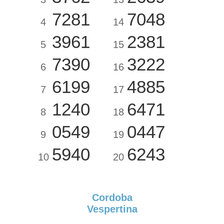
7281
7048
4
14
3961
2381
5
15
7390
3222
6
16
6199
4885
7
17
1240
6471
8
18
0549
0447
9
19
5940
6243
10
20
Cordoba
Vespertina