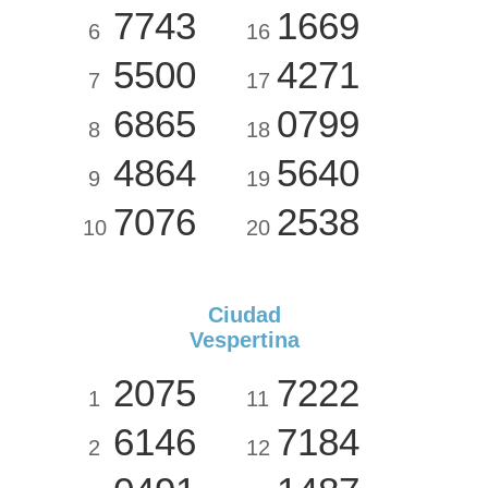
7743
1669
6
16
5500
4271
7
17
6865
0799
8
18
4864
5640
9
19
7076
2538
10
20
Ciudad
Vespertina
2075
7222
1
11
6146
7184
2
12