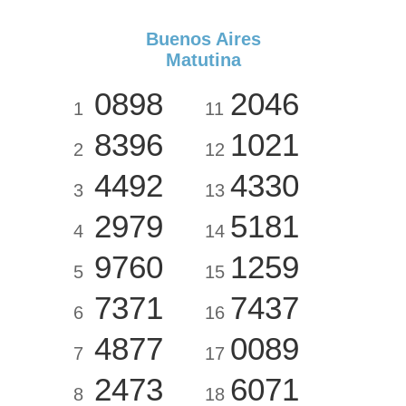
Buenos Aires
Matutina
0898
2046
1
11
8396
1021
2
12
4492
4330
3
13
2979
5181
4
14
9760
1259
5
15
7371
7437
6
16
4877
0089
7
17
2473
6071
8
18