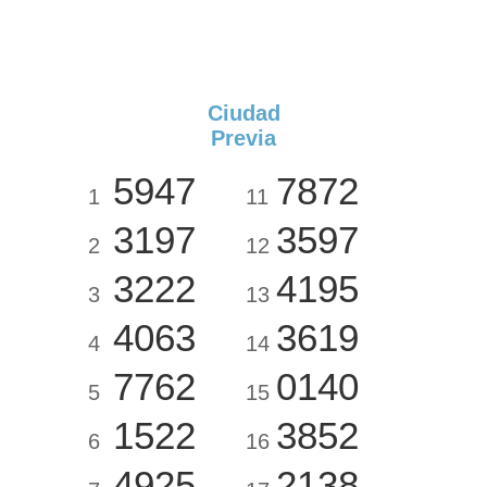
Ciudad
Previa
5947
7872
1
11
3197
3597
2
12
3222
4195
3
13
4063
3619
4
14
7762
0140
5
15
1522
3852
6
16
4925
2138