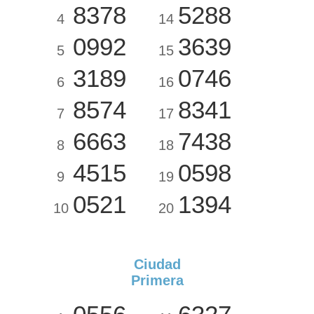
8378
5288
4
14
0992
3639
5
15
3189
0746
6
16
8574
8341
7
17
6663
7438
8
18
4515
0598
9
19
0521
1394
10
20
Ciudad
Primera