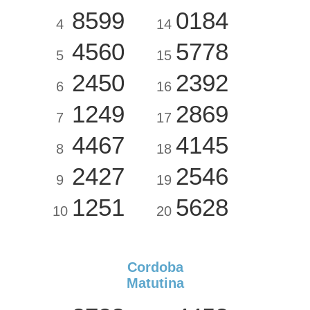
8599
0184
4
14
4560
5778
5
15
2450
2392
6
16
1249
2869
7
17
4467
4145
8
18
2427
2546
9
19
1251
5628
10
20
Cordoba
Matutina