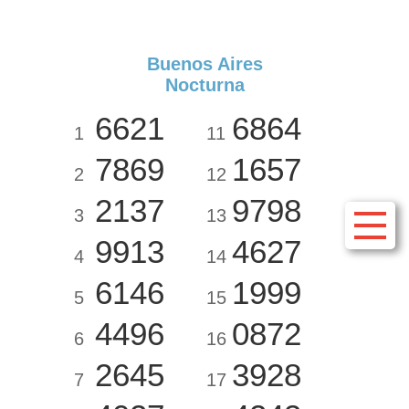
Buenos Aires
Nocturna
6621
6864
1
11
7869
1657
2
12
2137
9798
3
13
9913
4627
4
14
6146
1999
5
15
4496
0872
6
16
2645
3928
7
17