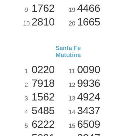
1762
4466
9
19
2810
1665
10
20
Santa Fe
Matutina
0220
0090
1
11
7918
9936
2
12
1562
4924
3
13
5485
3437
4
14
6222
6509
5
15