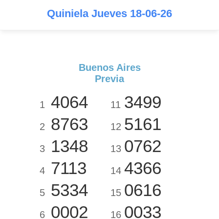
Quiniela Jueves 18-06-26
Buenos Aires
Previa
4064
3499
1
11
8763
5161
2
12
1348
0762
3
13
7113
4366
4
14
5334
0616
5
15
0002
0033
6
16