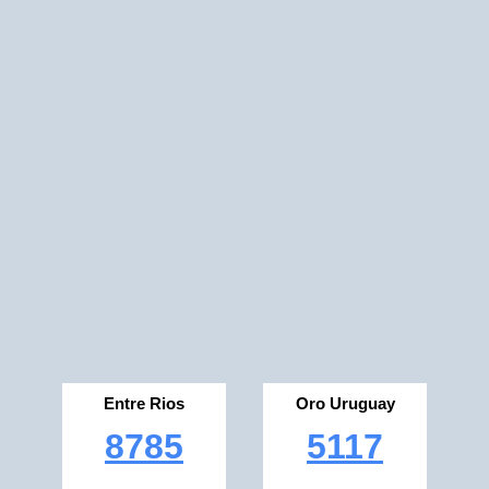
Entre Rios
Oro Uruguay
8785
5117