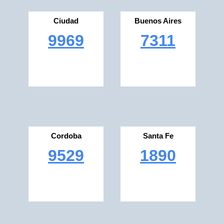
Ciudad
Buenos Aires
9969
7311
Cordoba
Santa Fe
9529
1890