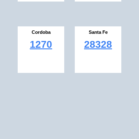
Cordoba
Santa Fe
1270
28328