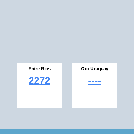
Entre Rios
Oro Uruguay
2272
----