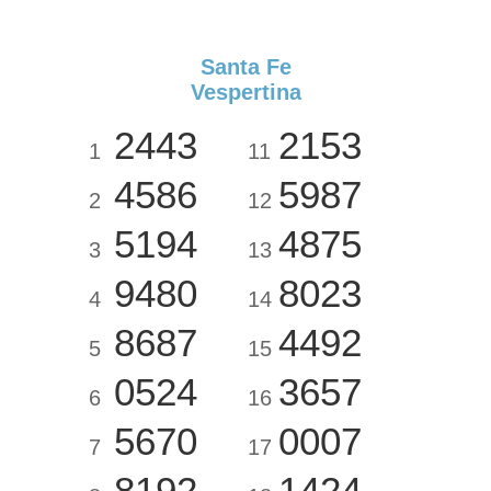
Santa Fe
Vespertina
2443
2153
1
11
4586
5987
2
12
5194
4875
3
13
9480
8023
4
14
8687
4492
5
15
0524
3657
6
16
5670
0007
7
17
8192
1424