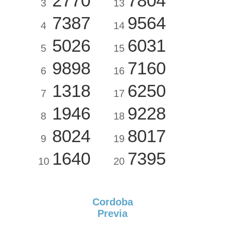
2770
7804
3
13
7387
9564
4
14
5026
6031
5
15
9898
7160
6
16
1318
6250
7
17
1946
9228
8
18
8024
8017
9
19
1640
7395
10
20
Cordoba
Previa