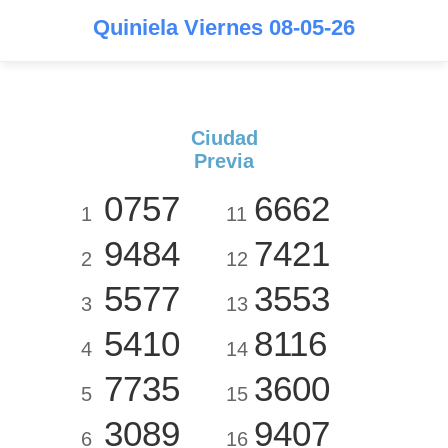
Quiniela Viernes 08-05-26
Ciudad
Previa
0757
6662
1
11
9484
7421
2
12
5577
3553
3
13
5410
8116
4
14
7735
3600
5
15
3089
9407
6
16