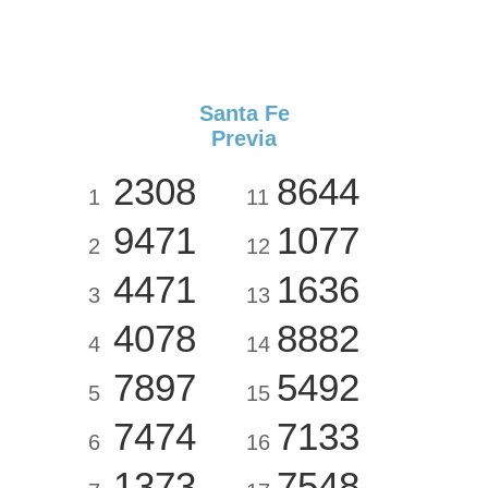
Santa Fe
Previa
2308
8644
1
11
9471
1077
2
12
4471
1636
3
13
4078
8882
4
14
7897
5492
5
15
7474
7133
6
16
1373
7548