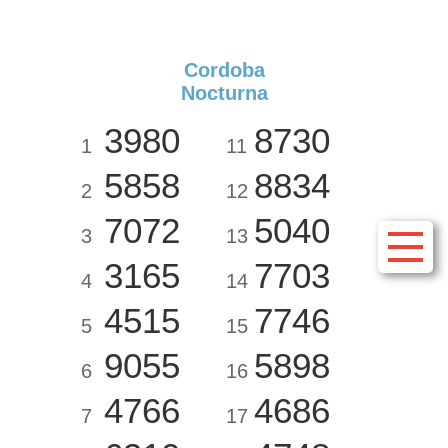
Cordoba
Nocturna
3980
8730
1
11
5858
8834
2
12
7072
5040
3
13
3165
7703
4
14
4515
7746
5
15
9055
5898
6
16
4766
4686
7
17