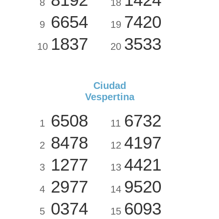
8
18
6654
7420
9
19
1837
3533
10
20
Ciudad
Vespertina
6508
6732
1
11
8478
4197
2
12
1277
4421
3
13
2977
9520
4
14
0374
6093
5
15