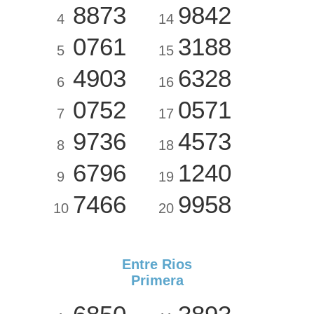
8873
9842
4
14
0761
3188
5
15
4903
6328
6
16
0752
0571
7
17
9736
4573
8
18
6796
1240
9
19
7466
9958
10
20
Entre Rios
Primera