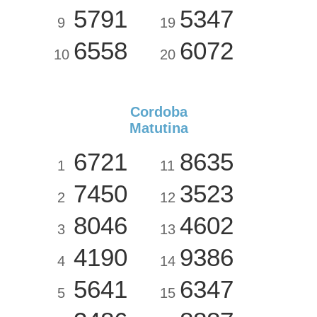
5791
5347
9
19
6558
6072
10
20
Cordoba
Matutina
6721
8635
1
11
7450
3523
2
12
8046
4602
3
13
4190
9386
4
14
5641
6347
5
15