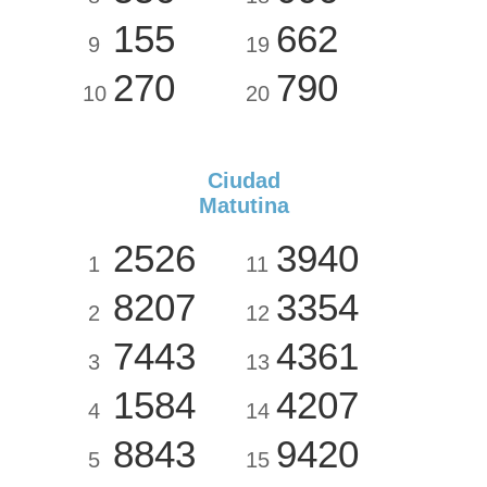
155
662
9
19
270
790
10
20
Ciudad
Matutina
2526
3940
1
11
8207
3354
2
12
7443
4361
3
13
1584
4207
4
14
8843
9420
5
15