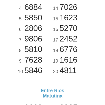
6884
7026
4
14
5850
1623
5
15
2806
5270
6
16
9806
2452
7
17
5810
6776
8
18
7628
1616
9
19
5846
4811
10
20
Entre Rios
Matutina