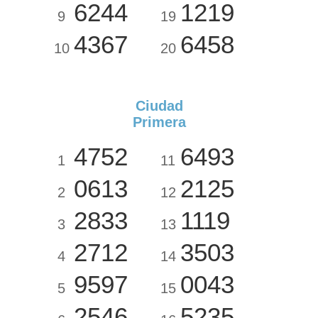
6244
1219
9
19
4367
6458
10
20
Ciudad
Primera
4752
6493
1
11
0613
2125
2
12
2833
1119
3
13
2712
3503
4
14
9597
0043
5
15
2546
5235