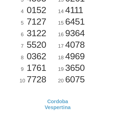
0152
4111
4
14
7127
6451
5
15
3122
9364
6
16
5520
4078
7
17
0362
4969
8
18
1761
3650
9
19
7728
6075
10
20
Cordoba
Vespertina