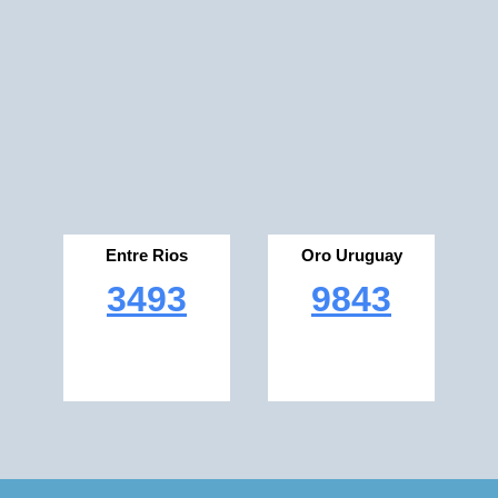
Entre Rios
Oro Uruguay
3493
9843