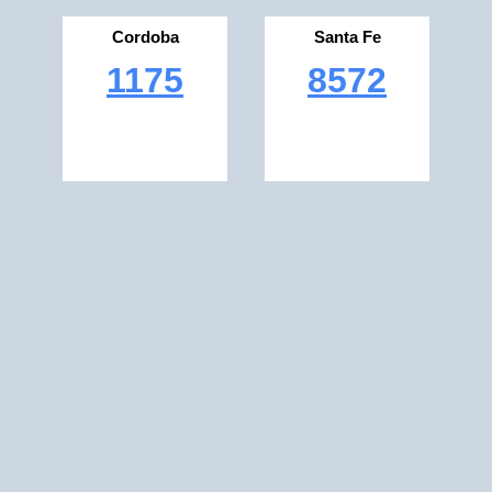
Cordoba
Santa Fe
1175
8572