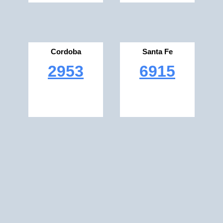
Cordoba
Santa Fe
2953
6915