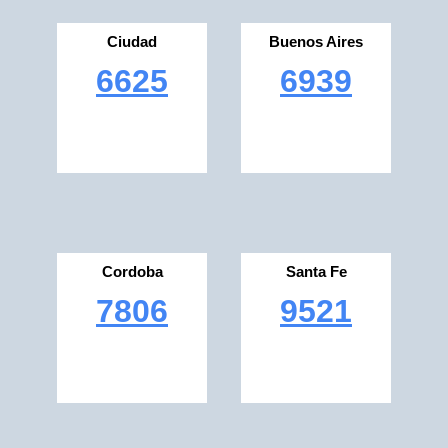
Ciudad
Buenos Aires
6625
6939
Cordoba
Santa Fe
7806
9521