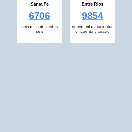
Santa Fe
Entre Rios
6706
9854
seis mil setecientos
nueve mil ochocientos
seis
cincuenta y cuatro