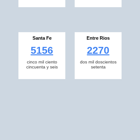
Santa Fe
Entre Rios
5156
2270
cinco mil ciento
dos mil doscientos
cincuenta y seis
setenta