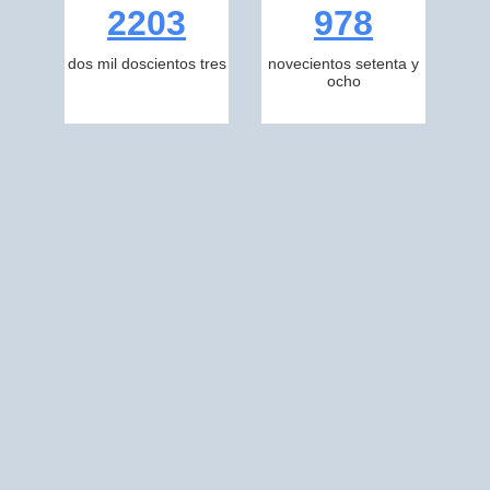
2203
978
dos mil doscientos tres
novecientos setenta y
ocho