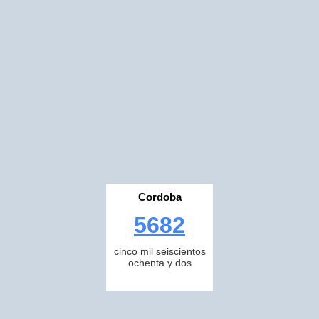
Cordoba
5682
cinco mil seiscientos
ochenta y dos