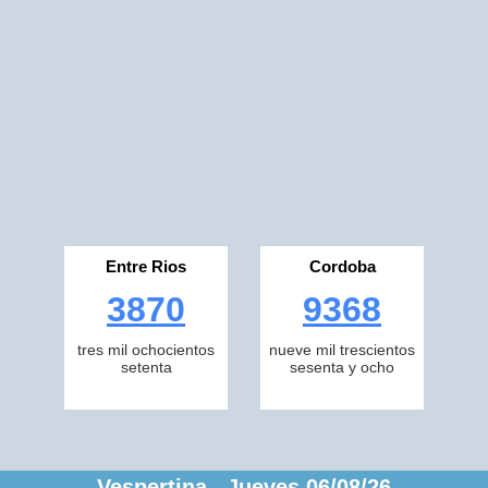
Entre Rios
Cordoba
3870
9368
tres mil ochocientos
nueve mil trescientos
setenta
sesenta y ocho
Vespertina Jueves 06/08/26