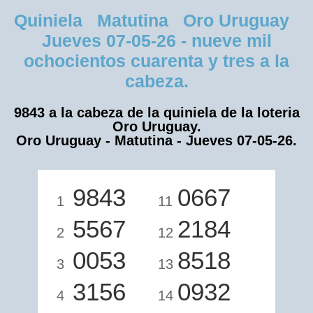
Quiniela Matutina Oro Uruguay
Jueves 07-05-26 - nueve mil
ochocientos cuarenta y tres a la
cabeza.
9843 a la cabeza de la quiniela de la loteria
Oro Uruguay.
Oro Uruguay - Matutina - Jueves 07-05-26.
9843
0667
1
11
5567
2184
2
12
0053
8518
3
13
3156
0932
4
14