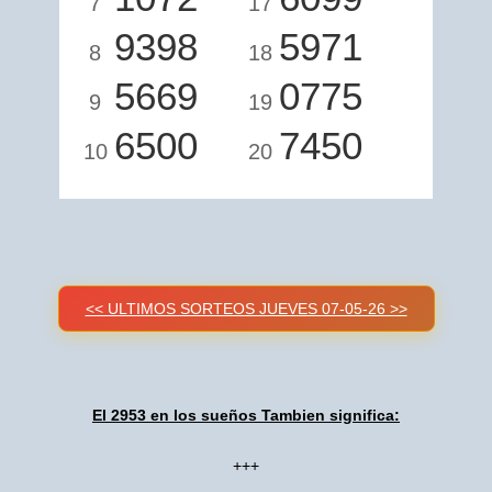
7
17
9398
5971
8
18
5669
0775
9
19
6500
7450
10
20
<< ULTIMOS SORTEOS JUEVES 07-05-26 >>
El 2953 en los sueños Tambien significa:
+++