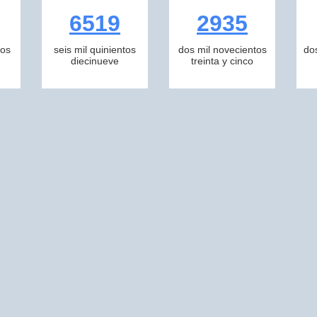
6519
2935
tos
seis mil quinientos
dos mil novecientos
do
diecinueve
treinta y cinco