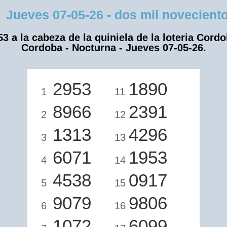
eves 07-05-26 - dos mil novecientos 
53 a la cabeza de la quiniela de la loteria Cordo
Cordoba - Nocturna - Jueves 07-05-26.
2953
1890
1
11
8966
2391
2
12
1313
4296
3
13
6071
1953
4
14
4538
0917
5
15
9079
9806
6
16
1072
6099