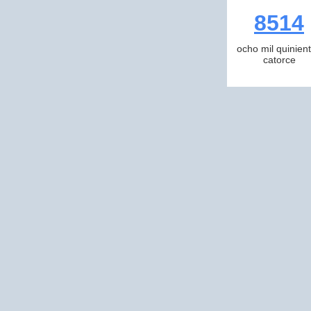
8514
ocho mil quinien
catorce