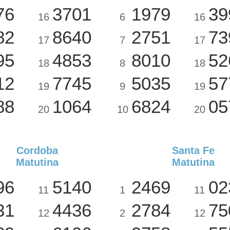
76
3701
1979
39
16
6
16
82
8640
2751
73
17
7
17
95
4853
8010
52
18
8
18
12
7745
5035
57
19
9
19
88
1064
6824
05
20
10
20
Cordoba
Santa Fe
Matutina
Matutina
96
5140
2469
02
11
1
11
31
4436
2784
75
12
2
12