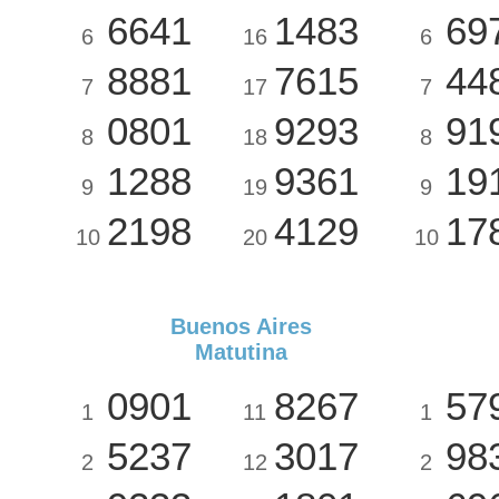
6641
1483
69
6
16
6
8881
7615
44
7
17
7
0801
9293
91
8
18
8
1288
9361
19
9
19
9
2198
4129
17
10
20
10
Buenos Aires
Matutina
0901
8267
57
1
11
1
5237
3017
98
2
12
2