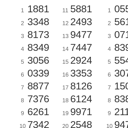
1881
5881
05
1
11
1
3348
2493
56
2
12
2
8173
9477
07
3
13
3
8349
7447
83
4
14
4
3056
2924
55
5
15
5
0339
3353
30
6
16
6
8877
8126
15
7
17
7
7376
6124
83
8
18
8
6261
9971
21
9
19
9
7342
2548
94
10
20
10