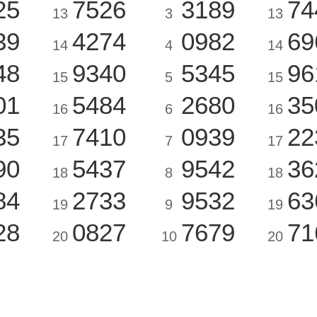
25
7526
3189
74
13
3
13
39
4274
0982
69
14
4
14
48
9340
5345
96
15
5
15
01
5484
2680
35
16
6
16
35
7410
0939
22
17
7
17
90
5437
9542
36
18
8
18
84
2733
9532
63
19
9
19
28
0827
7679
71
20
10
20