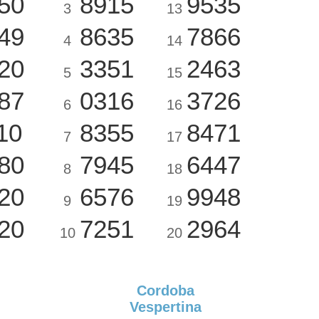
50
8915
9535
3
13
49
8635
7866
4
14
20
3351
2463
5
15
87
0316
3726
6
16
10
8355
8471
7
17
80
7945
6447
8
18
20
6576
9948
9
19
20
7251
2964
10
20
Cordoba
Vespertina