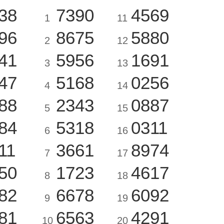
38
7390
4569
1
11
96
8675
5880
2
12
41
5956
1691
3
13
47
5168
0256
4
14
88
2343
0887
5
15
84
5318
0311
6
16
11
3661
8974
7
17
50
1723
4617
8
18
82
6678
6092
9
19
81
6563
4291
10
20