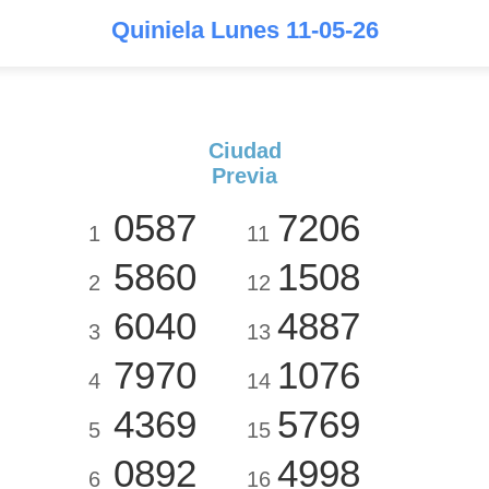
Quiniela Lunes 11-05-26
Ciudad
Previa
0587
7206
1
11
5860
1508
2
12
6040
4887
3
13
7970
1076
4
14
4369
5769
5
15
0892
4998
6
16