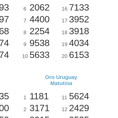
93
2062
7133
6
16
97
4400
3952
7
17
68
2254
3918
8
18
74
9538
4034
9
19
74
5633
6153
10
20
Oro Uruguay
Matutina
35
1181
5624
1
11
00
3171
2429
2
12