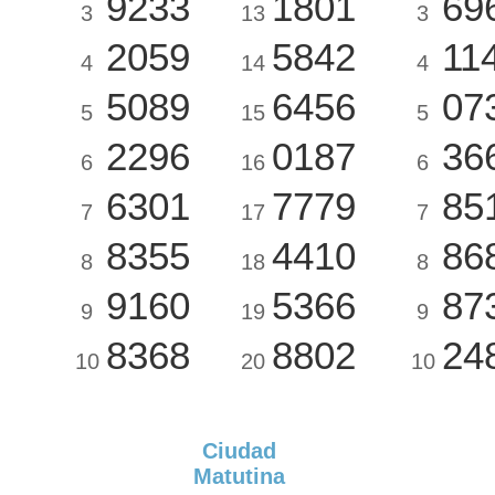
9233
1801
69
3
13
3
2059
5842
11
4
14
4
5089
6456
07
5
15
5
2296
0187
36
6
16
6
6301
7779
85
7
17
7
8355
4410
86
8
18
8
9160
5366
87
9
19
9
8368
8802
24
10
20
10
Ciudad
Matutina