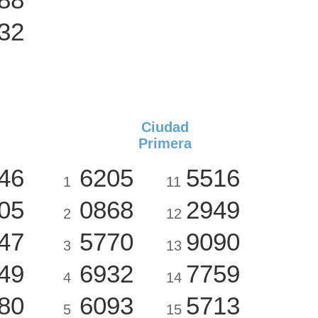
32
Ciudad
Primera
46
6205
5516
1
11
05
0868
2949
2
12
47
5770
9090
3
13
49
6932
7759
4
14
80
6093
5713
5
15