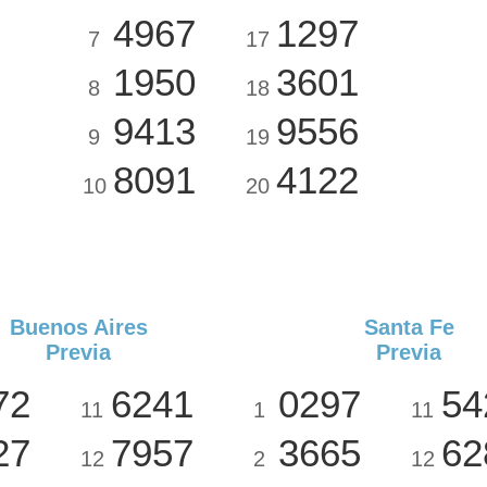
4967
1297
7
17
1950
3601
8
18
9413
9556
9
19
8091
4122
10
20
Buenos Aires
Santa Fe
Previa
Previa
72
6241
0297
54
11
1
11
27
7957
3665
62
12
2
12