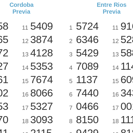
Cordoba
Entre Rios
Previa
Previa
58
5409
5724
91
11
1
11
65
3874
6346
52
12
2
12
72
4128
5429
58
13
3
13
27
5353
7089
11
14
4
14
61
7674
1137
60
15
5
15
02
8066
7440
34
16
6
16
53
5327
0466
00
17
7
17
70
3093
8150
11
18
8
18
41
2115
9429
81