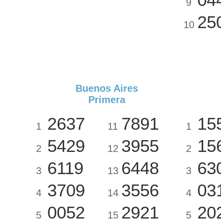
9
25
10
Buenos Aires
Primera
2637
7891
15
1
11
1
5429
3955
15
2
12
2
6119
6448
63
3
13
3
3709
3556
03
4
14
4
0052
2921
20
5
15
5