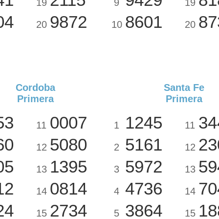
19
9
19
04
9872
8601
87
20
10
20
Cordoba
Santa Fe
Primera
Primera
53
0007
1245
34
11
1
11
60
5080
5161
23
12
2
12
05
1395
5972
59
13
3
13
12
0814
4736
70
14
4
14
24
2734
3864
18
15
5
15