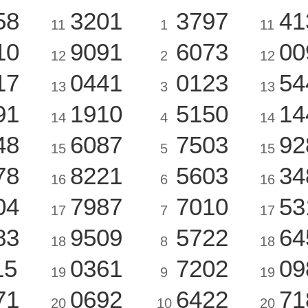
58
3201
3797
41
11
1
11
10
9091
6073
00
12
2
12
17
0441
0123
54
13
3
13
91
1910
5150
14
14
4
14
48
6087
7503
92
15
5
15
78
8221
5603
34
16
6
16
04
7987
7010
53
17
7
17
83
9509
5722
64
18
8
18
15
0361
7202
09
19
9
19
71
0692
6422
71
20
10
20