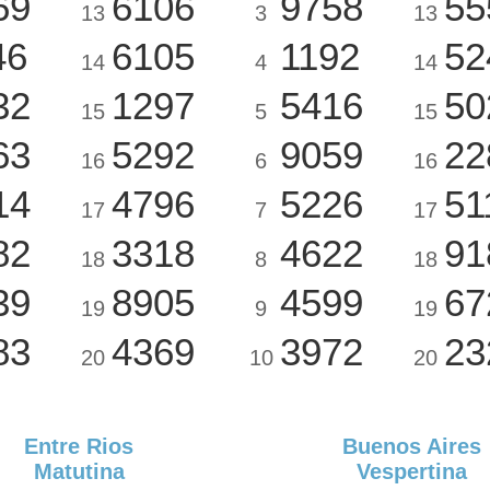
69
6106
9758
55
13
3
13
46
6105
1192
52
14
4
14
32
1297
5416
50
15
5
15
63
5292
9059
22
16
6
16
14
4796
5226
51
17
7
17
82
3318
4622
91
18
8
18
39
8905
4599
67
19
9
19
83
4369
3972
23
20
10
20
Entre Rios
Buenos Aires
Matutina
Vespertina