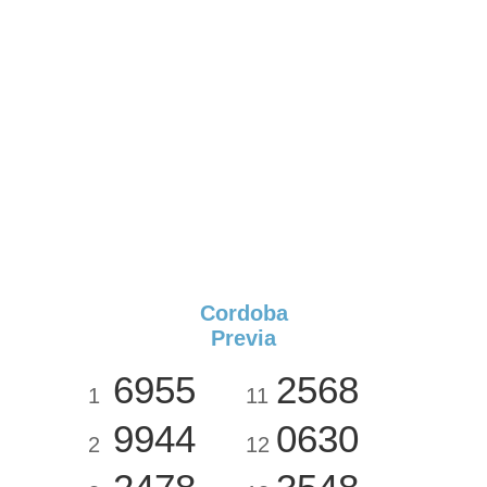
Cordoba
Previa
6955
2568
1
11
9944
0630
2
12