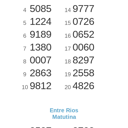
5085
9777
4
14
1224
0726
5
15
9189
0652
6
16
1380
0060
7
17
0007
8297
8
18
2863
2558
9
19
9812
4826
10
20
Entre Rios
Matutina