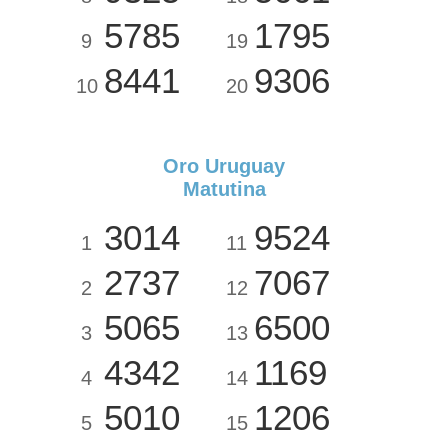
5785
1795
9
19
8441
9306
10
20
Oro Uruguay
Matutina
3014
9524
1
11
2737
7067
2
12
5065
6500
3
13
4342
1169
4
14
5010
1206
5
15