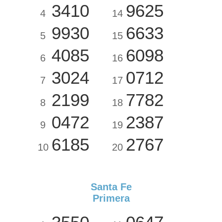
3410
9625
4
14
9930
6633
5
15
4085
6098
6
16
3024
0712
7
17
2199
7782
8
18
0472
2387
9
19
6185
2767
10
20
Santa Fe
Primera