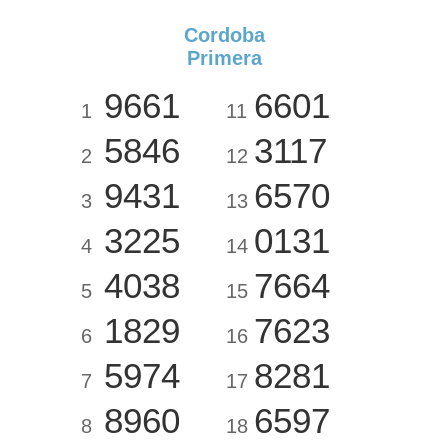
Cordoba
Primera
9661
6601
1
11
5846
3117
2
12
9431
6570
3
13
3225
0131
4
14
4038
7664
5
15
1829
7623
6
16
5974
8281
7
17
8960
6597
8
18