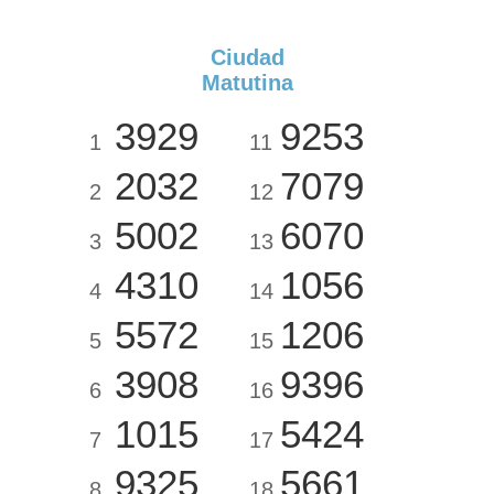
Ciudad
Matutina
3929
9253
1
11
2032
7079
2
12
5002
6070
3
13
4310
1056
4
14
5572
1206
5
15
3908
9396
6
16
1015
5424
7
17
9325
5661
8
18