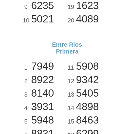
6235
1623
9
19
5021
4089
10
20
Entre Rios
Primera
7949
5908
1
11
8922
9342
2
12
8140
5405
3
13
3931
4898
4
14
5948
8463
5
15
8831
6299