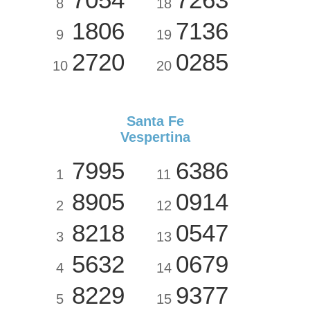
8
18
1806
7136
9
19
2720
0285
10
20
Santa Fe
Vespertina
7995
6386
1
11
8905
0914
2
12
8218
0547
3
13
5632
0679
4
14
8229
9377
5
15