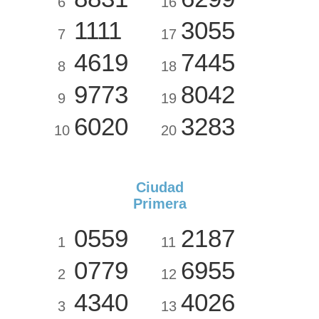
6
16
1111
3055
7
17
4619
7445
8
18
9773
8042
9
19
6020
3283
10
20
Ciudad
Primera
0559
2187
1
11
0779
6955
2
12
4340
4026
3
13