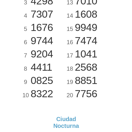
4298
7010
3
13
7307
1608
4
14
1676
9949
5
15
9744
7474
6
16
9204
1041
7
17
4411
2568
8
18
0825
8851
9
19
8322
7756
10
20
Ciudad
Nocturna