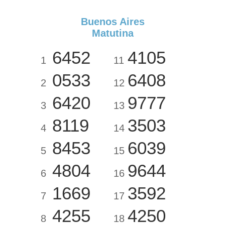
Buenos Aires
Matutina
6452
4105
1
11
0533
6408
2
12
6420
9777
3
13
8119
3503
4
14
8453
6039
5
15
4804
9644
6
16
1669
3592
7
17
4255
4250
8
18