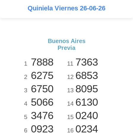
Quiniela Viernes 26-06-26
Buenos Aires
Previa
7888
7363
1
11
6275
6853
2
12
6750
8095
3
13
5066
6130
4
14
3476
0240
5
15
0923
0234
6
16