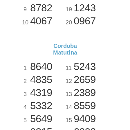
8782
1243
9
19
4067
0967
10
20
Cordoba
Matutina
8640
5243
1
11
4835
2659
2
12
4319
2389
3
13
5332
8559
4
14
5649
9409
5
15