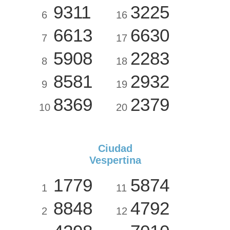
9311
3225
6
16
6613
6630
7
17
5908
2283
8
18
8581
2932
9
19
8369
2379
10
20
Ciudad
Vespertina
1779
5874
1
11
8848
4792
2
12