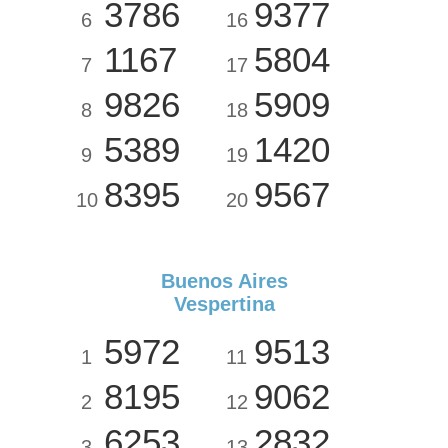
3786
9377
6
16
1167
5804
7
17
9826
5909
8
18
5389
1420
9
19
8395
9567
10
20
Buenos Aires
Vespertina
5972
9513
1
11
8195
9062
2
12
6253
2832
3
13