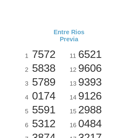
Entre Rios
Previa
7572
6521
1
11
5838
9606
2
12
5789
9393
3
13
0174
9126
4
14
5591
2988
5
15
5312
0484
6
16
3874
3217