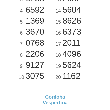
6592
5604
4
14
1369
8626
5
15
3670
6373
6
16
0768
2011
7
17
2206
4096
8
18
9127
5624
9
19
3075
1162
10
20
Cordoba
Vespertina