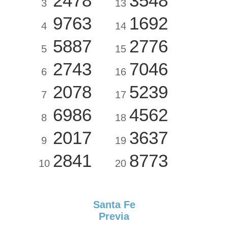
2478
3548
3
13
9763
1692
4
14
5887
2776
5
15
2743
7046
6
16
2078
5239
7
17
6986
4562
8
18
2017
3637
9
19
2841
8773
10
20
Santa Fe
Previa