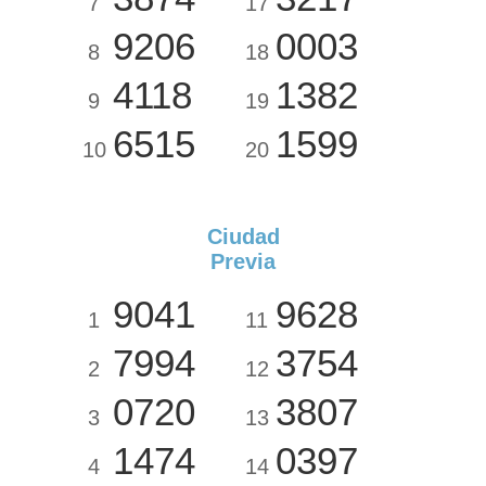
7
17
9206
0003
8
18
4118
1382
9
19
6515
1599
10
20
Ciudad
Previa
9041
9628
1
11
7994
3754
2
12
0720
3807
3
13
1474
0397
4
14