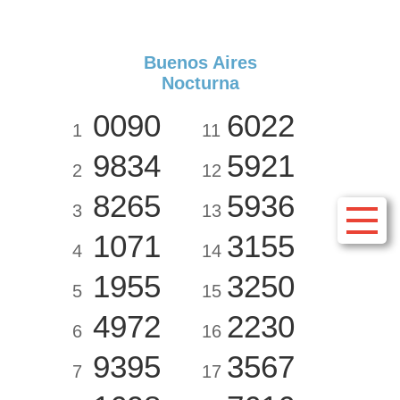
Buenos Aires
Nocturna
0090
6022
1
11
9834
5921
2
12
8265
5936
3
13
1071
3155
4
14
1955
3250
5
15
4972
2230
6
16
9395
3567
7
17