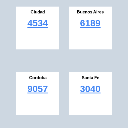
Ciudad
Buenos Aires
4534
6189
Cordoba
Santa Fe
9057
3040