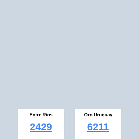
Entre Rios
Oro Uruguay
2429
6211