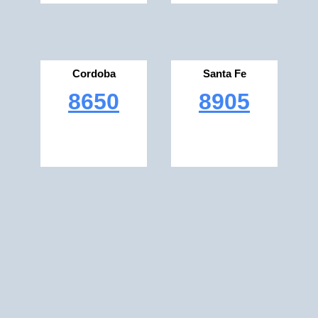
Cordoba
Santa Fe
8650
8905