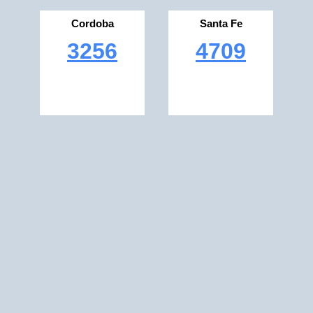
Cordoba
Santa Fe
3256
4709