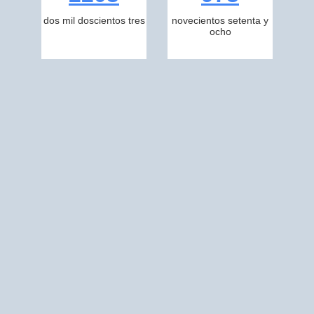
dos mil doscientos tres
novecientos setenta y
ocho