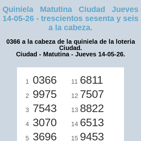
Quiniela Matutina Ciudad Jueves
14-05-26 - trescientos sesenta y seis
a la cabeza.
0366 a la cabeza de la quiniela de la loteria
Ciudad.
Ciudad - Matutina - Jueves 14-05-26.
0366
6811
1
11
9975
7507
2
12
7543
8822
3
13
3070
6513
4
14
3696
9453
5
15