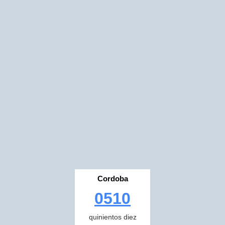
Cordoba
0510
quinientos diez