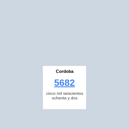
Cordoba
5682
cinco mil seiscientos
ochenta y dos