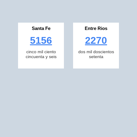
Santa Fe
Entre Rios
5156
2270
cinco mil ciento
dos mil doscientos
cincuenta y seis
setenta