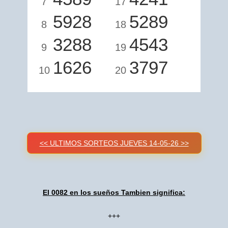
7
17
5928
5289
8
18
3288
4543
9
19
1626
3797
10
20
<< ULTIMOS SORTEOS JUEVES 14-05-26 >>
El 0082 en los sueños Tambien significa:
+++