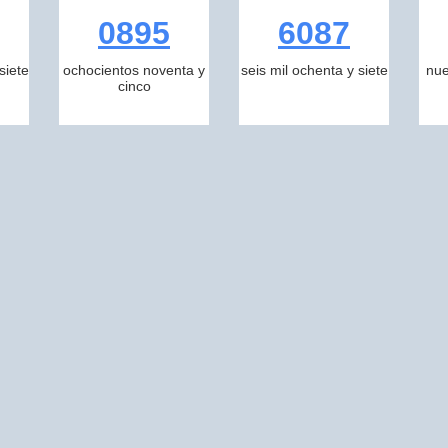
0895
6087
siete
ochocientos noventa y
seis mil ochenta y siete
nue
cinco