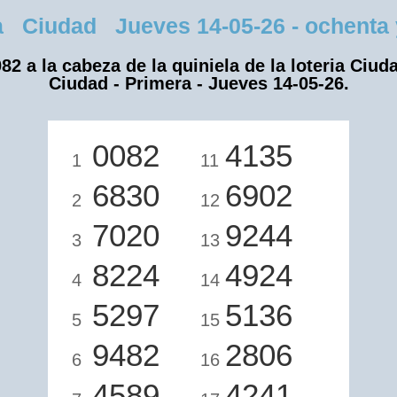
 Ciudad Jueves 14-05-26 - ochenta y
82 a la cabeza de la quiniela de la loteria Ciud
Ciudad - Primera - Jueves 14-05-26.
0082
4135
1
11
6830
6902
2
12
7020
9244
3
13
8224
4924
4
14
5297
5136
5
15
9482
2806
6
16
4589
4241