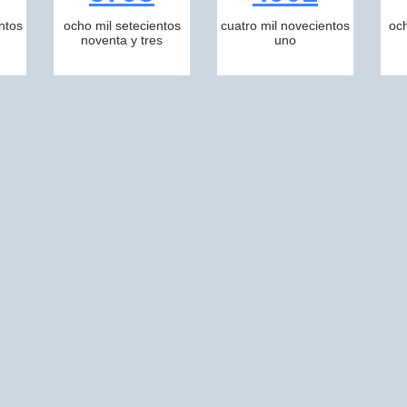
ntos
ocho mil setecientos
cuatro mil novecientos
och
noventa y tres
uno