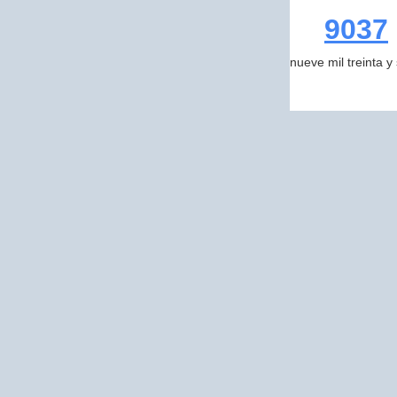
9037
nueve mil treinta y 