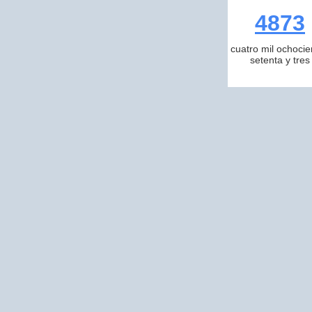
4873
cuatro mil ochocie
setenta y tres