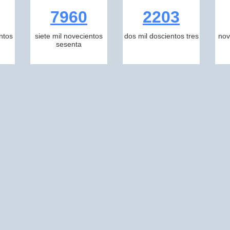
7960
2203
ntos
siete mil novecientos
dos mil doscientos tres
nov
sesenta