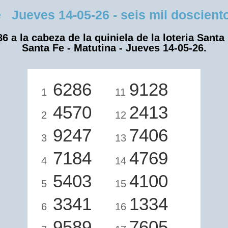
Jueves 14-05-26 - seis mil doscientos
6 a la cabeza de la quiniela de la loteria Santa
Santa Fe - Matutina - Jueves 14-05-26.
6286
9128
1
11
4570
2413
2
12
9247
7406
3
13
7184
4769
4
14
5403
4100
5
15
3341
1334
6
16
9589
7605