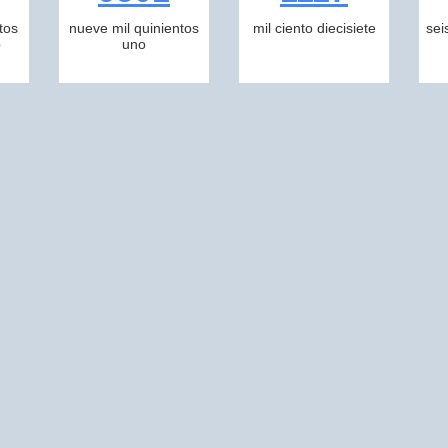
tos
nueve mil quinientos
mil ciento diecisiete
sei
o
uno