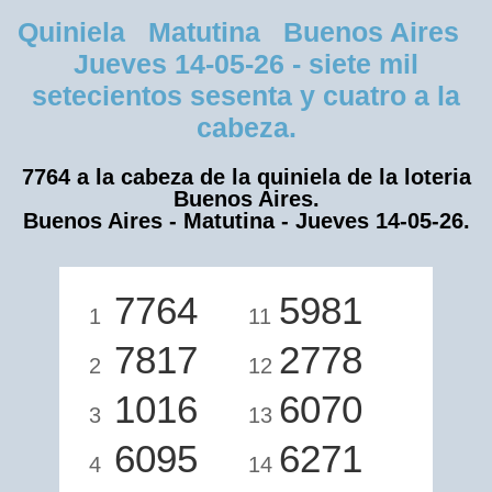
Quiniela Matutina Buenos Aires
Jueves 14-05-26 - siete mil
setecientos sesenta y cuatro a la
cabeza.
7764 a la cabeza de la quiniela de la loteria
Buenos Aires.
Buenos Aires - Matutina - Jueves 14-05-26.
7764
5981
1
11
7817
2778
2
12
1016
6070
3
13
6095
6271
4
14