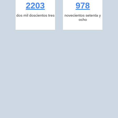
2203
978
dos mil doscientos tres
novecientos setenta y
ocho