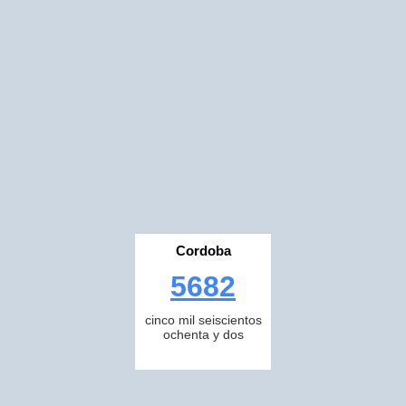
Cordoba
5682
cinco mil seiscientos
ochenta y dos