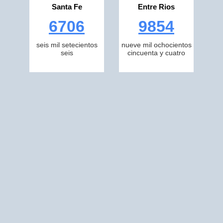
Santa Fe
Entre Rios
6706
9854
seis mil setecientos
nueve mil ochocientos
seis
cincuenta y cuatro