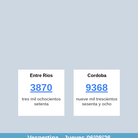
Entre Rios
Cordoba
3870
9368
tres mil ochocientos
nueve mil trescientos
setenta
sesenta y ocho
Vespertina Jueves 06/08/26