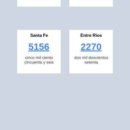
Santa Fe
Entre Rios
5156
2270
cinco mil ciento
dos mil doscientos
cincuenta y seis
setenta