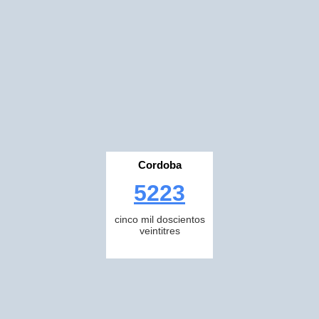
Cordoba
5223
cinco mil doscientos
veintitres