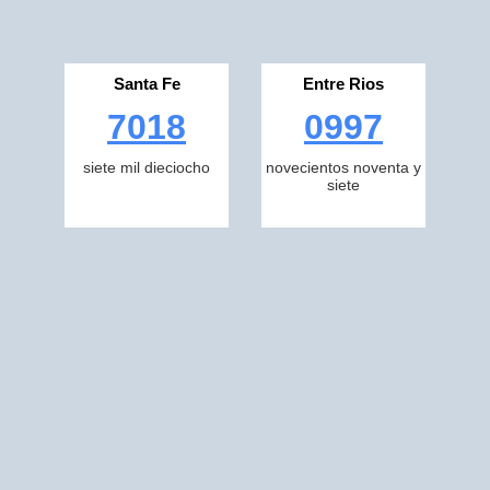
Santa Fe
Entre Rios
7018
0997
siete mil dieciocho
novecientos noventa y
siete