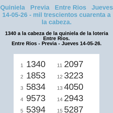
Quiniela Previa Entre Rios Jueves
14-05-26 - mil trescientos cuarenta a
la cabeza.
1340 a la cabeza de la quiniela de la loteria
Entre Rios.
Entre Rios - Previa - Jueves 14-05-26.
1340
2097
1
11
1853
3223
2
12
5834
4050
3
13
9573
2943
4
14
5394
5287
5
15