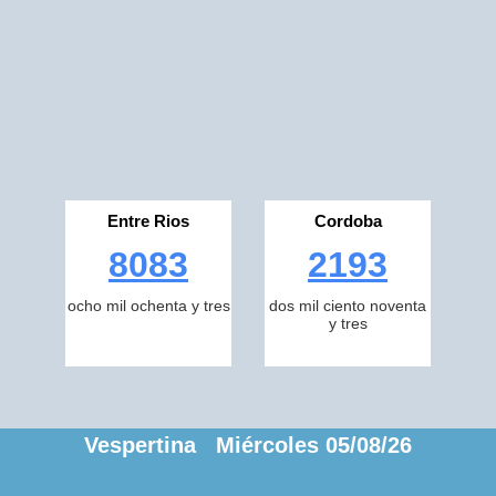
Entre Rios
Cordoba
8083
2193
ocho mil ochenta y tres
dos mil ciento noventa
y tres
Vespertina Miércoles 05/08/26