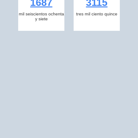
1687
3115
mil seiscientos ochenta
tres mil ciento quince
y siete