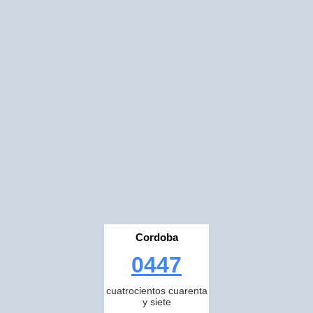
Cordoba
0447
cuatrocientos cuarenta
y siete