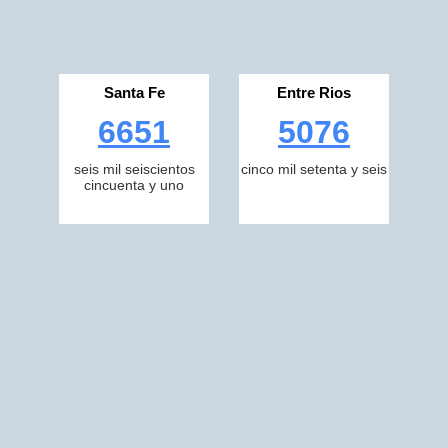
Santa Fe
Entre Rios
6651
5076
seis mil seiscientos
cinco mil setenta y seis
cincuenta y uno