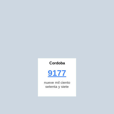
Cordoba
9177
nueve mil ciento
setenta y siete