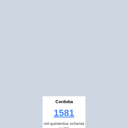
Cordoba
1581
mil quinientos ochenta