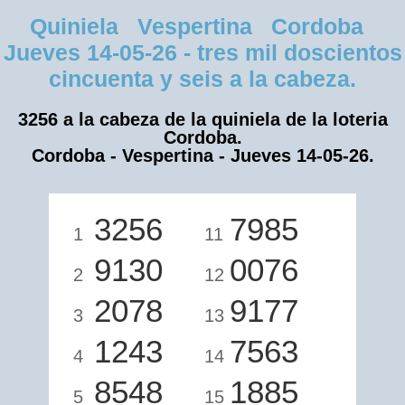
Quiniela Vespertina Cordoba
Jueves 14-05-26 - tres mil doscientos
cincuenta y seis a la cabeza.
3256 a la cabeza de la quiniela de la loteria
Cordoba.
Cordoba - Vespertina - Jueves 14-05-26.
3256
7985
1
11
9130
0076
2
12
2078
9177
3
13
1243
7563
4
14
8548
1885
5
15