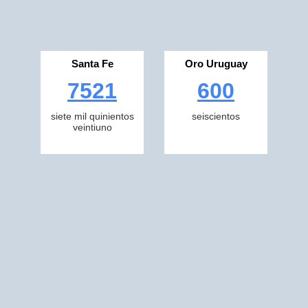
Santa Fe
Oro Uruguay
7521
600
siete mil quinientos
seiscientos
veintiuno