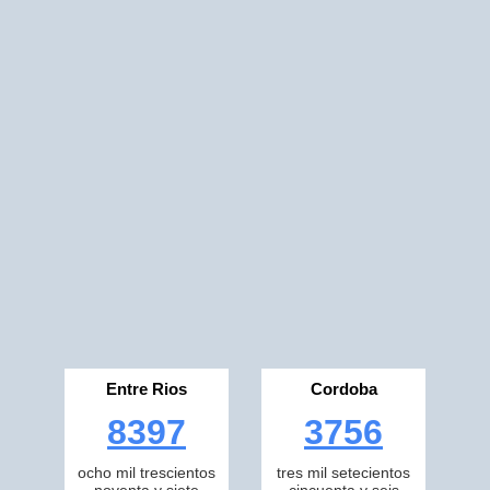
Entre Rios
Cordoba
8397
3756
ocho mil trescientos
tres mil setecientos