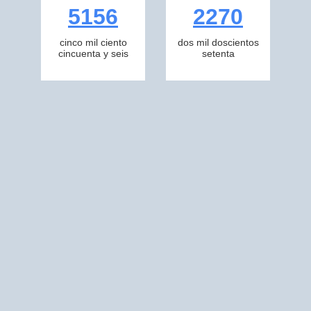
5156
2270
cinco mil ciento
dos mil doscientos
cincuenta y seis
setenta