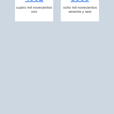
cuatro mil novecientos
ocho mil novecientos
uno
sesenta y seis