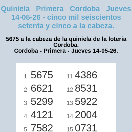
Quiniela Primera Cordoba Jueves
14-05-26 - cinco mil seiscientos
setenta y cinco a la cabeza.
5675 a la cabeza de la quiniela de la loteria
Cordoba.
Cordoba - Primera - Jueves 14-05-26.
5675
4386
1
11
6621
8531
2
12
5299
5922
3
13
4121
2004
4
14
7582
0731
5
15