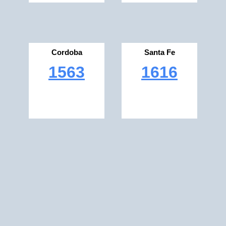
Cordoba
Santa Fe
1563
1616