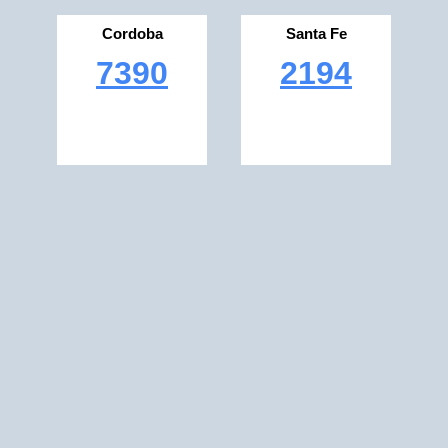
Cordoba
Santa Fe
7390
2194