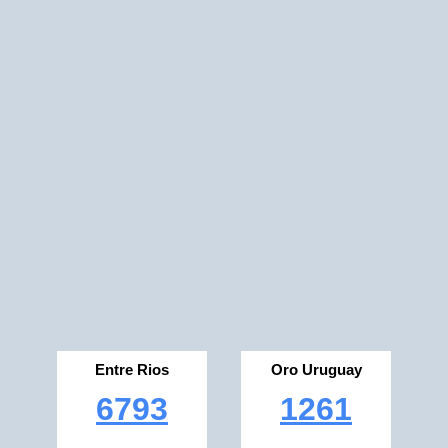
Entre Rios
Oro Uruguay
6793
1261