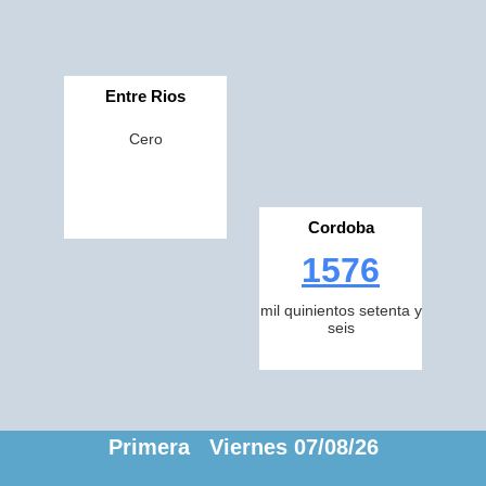
Entre Rios
Cero
Cordoba
1576
mil quinientos setenta y
seis
Primera Viernes 07/08/26