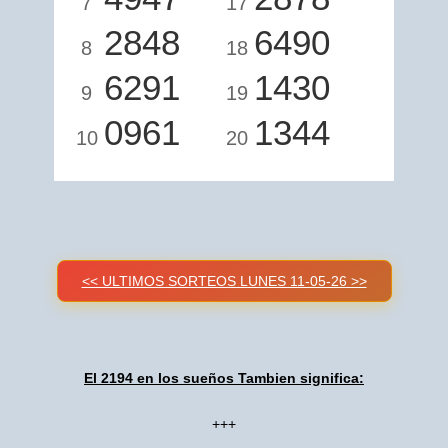
7
17
2848
6490
8
18
6291
1430
9
19
0961
1344
10
20
<< ULTIMOS SORTEOS LUNES 11-05-26 >>
El 2194 en los sueños Tambien significa:
+++