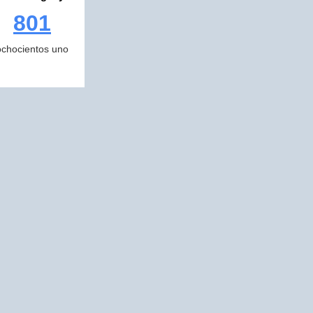
801
ochocientos uno