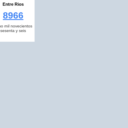
Entre Rios
8966
o mil novecientos
sesenta y seis