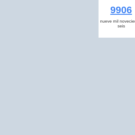
9906
nueve mil novecie
seis