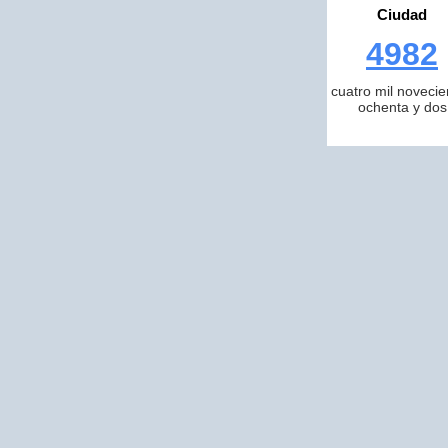
Ciudad
4982
cuatro mil novecie
ochenta y dos