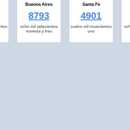
Buenos Aires
Santa Fe
8793
4901
ntos
ocho mil setecientos
cuatro mil novecientos
och
noventa y tres
uno