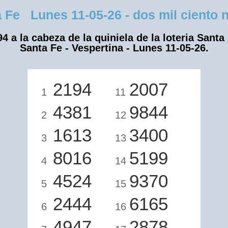
Fe Lunes 11-05-26 - dos mil ciento no
4 a la cabeza de la quiniela de la loteria Santa
Santa Fe - Vespertina - Lunes 11-05-26.
2194
2007
1
11
4381
9844
2
12
1613
3400
3
13
8016
5199
4
14
4524
9370
5
15
2444
6165
6
16
4947
2878