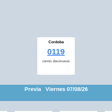
Cordoba
0119
ciento diecinueve
Previa Viernes 07/08/26