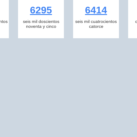
6295
6414
ntos
seis mil doscientos
seis mil cuatrocientos
noventa y cinco
catorce