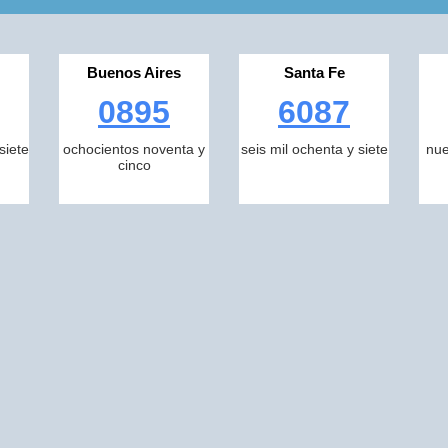
Buenos Aires
Santa Fe
0895
6087
siete
ochocientos noventa y
seis mil ochenta y siete
nue
cinco