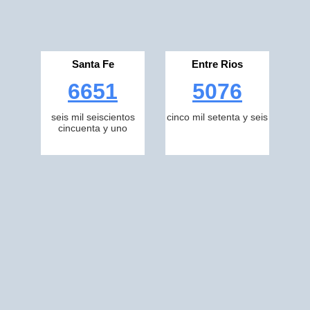
Santa Fe
Entre Rios
6651
5076
seis mil seiscientos
cinco mil setenta y seis
cincuenta y uno