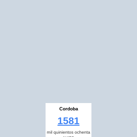
Cordoba
1581
mil quinientos ochenta