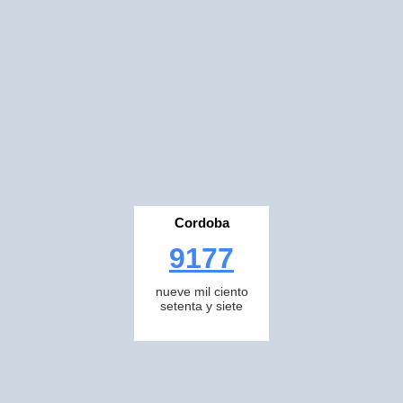
Cordoba
9177
nueve mil ciento
setenta y siete