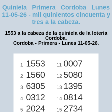
Quiniela Primera Cordoba Lunes
11-05-26 - mil quinientos cincuenta y
tres a la cabeza.
1553 a la cabeza de la quiniela de la loteria
Cordoba.
Cordoba - Primera - Lunes 11-05-26.
1553
0007
1
11
1560
5080
2
12
6305
1395
3
13
0312
0814
4
14
2024
2734
5
15