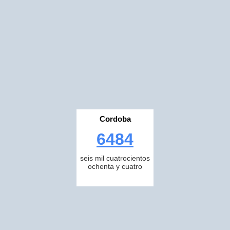
Cordoba
6484
seis mil cuatrocientos
ochenta y cuatro