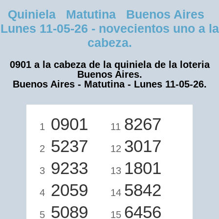
Quiniela Matutina Buenos Aires
Lunes 11-05-26 - novecientos uno a la
cabeza.
0901 a la cabeza de la quiniela de la loteria
Buenos Aires.
Buenos Aires - Matutina - Lunes 11-05-26.
0901
8267
1
11
5237
3017
2
12
9233
1801
3
13
2059
5842
4
14
5089
6456
5
15