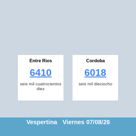
Entre Rios
Cordoba
6410
6018
seis mil cuatrocientos
seis mil dieciocho
diez
Vespertina Viernes 07/08/26