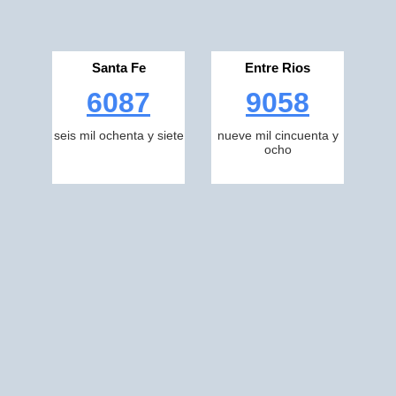
Santa Fe
Entre Rios
6087
9058
seis mil ochenta y siete
nueve mil cincuenta y
ocho