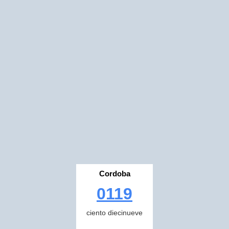
Cordoba
0119
ciento diecinueve