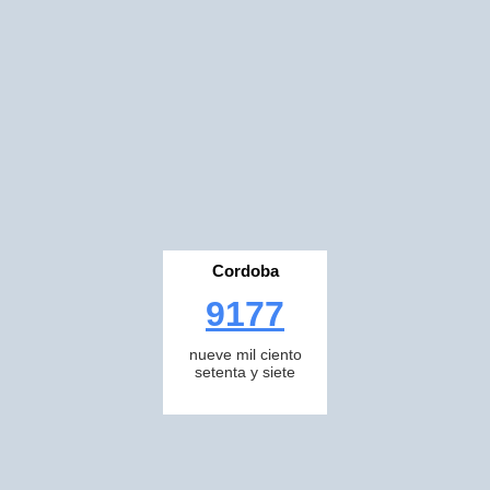
Cordoba
9177
nueve mil ciento
setenta y siete