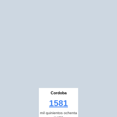
Cordoba
1581
mil quinientos ochenta