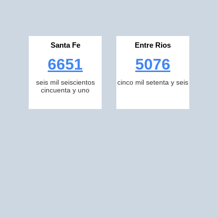
Santa Fe
Entre Rios
6651
5076
seis mil seiscientos
cinco mil setenta y seis
cincuenta y uno