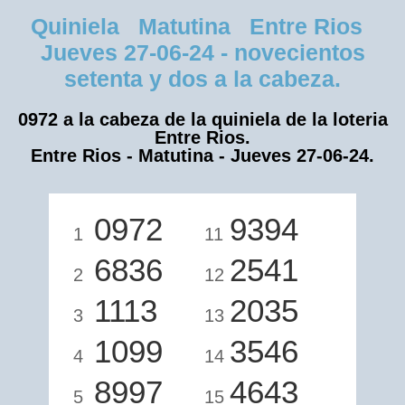
Quiniela Matutina Entre Rios
Jueves 27-06-24 - novecientos
setenta y dos a la cabeza.
0972 a la cabeza de la quiniela de la loteria
Entre Rios.
Entre Rios - Matutina - Jueves 27-06-24.
0972
9394
1
11
6836
2541
2
12
1113
2035
3
13
1099
3546
4
14
8997
4643
5
15