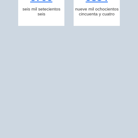
seis mil setecientos
nueve mil ochocientos
seis
cincuenta y cuatro