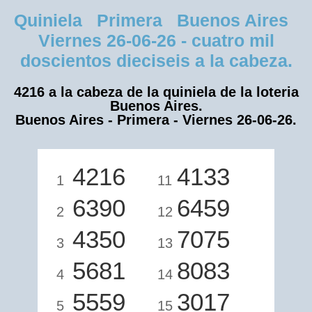
Quiniela Primera Buenos Aires
Viernes 26-06-26 - cuatro mil
doscientos dieciseis a la cabeza.
4216 a la cabeza de la quiniela de la loteria
Buenos Aires.
Buenos Aires - Primera - Viernes 26-06-26.
4216
4133
1
11
6390
6459
2
12
4350
7075
3
13
5681
8083
4
14
5559
3017
5
15