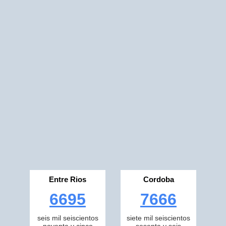
Entre Rios
Cordoba
6695
7666
seis mil seiscientos
siete mil seiscientos