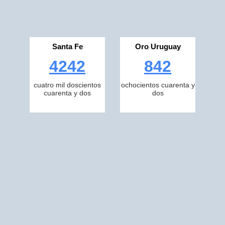
Santa Fe
Oro Uruguay
4242
842
cuatro mil doscientos
ochocientos cuarenta y
cuarenta y dos
dos