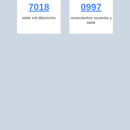
7018
0997
siete mil dieciocho
novecientos noventa y
siete