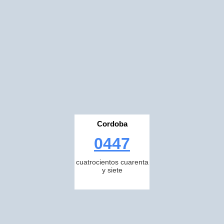
Cordoba
0447
cuatrocientos cuarenta
y siete