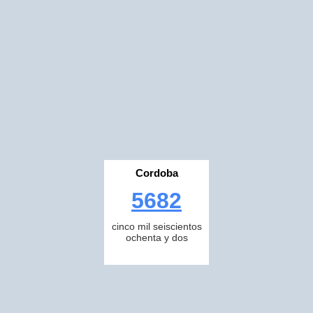
Cordoba
5682
cinco mil seiscientos
ochenta y dos