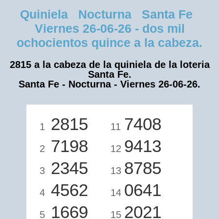
Quiniela Nocturna Santa Fe
Viernes 26-06-26 - dos mil
ochocientos quince a la cabeza.
2815 a la cabeza de la quiniela de la loteria
Santa Fe.
Santa Fe - Nocturna - Viernes 26-06-26.
2815
7408
1
11
7198
9413
2
12
2345
8785
3
13
4562
0641
4
14
1669
2021
5
15