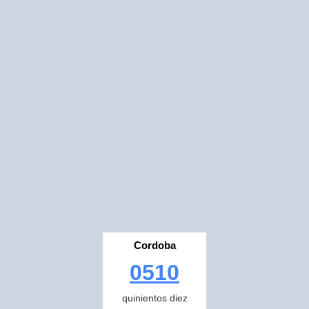
Cordoba
0510
quinientos diez