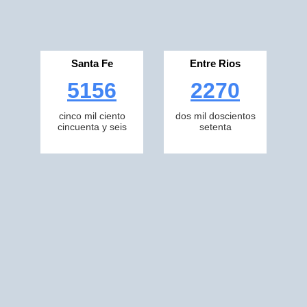
Santa Fe
Entre Rios
5156
2270
cinco mil ciento
dos mil doscientos
cincuenta y seis
setenta