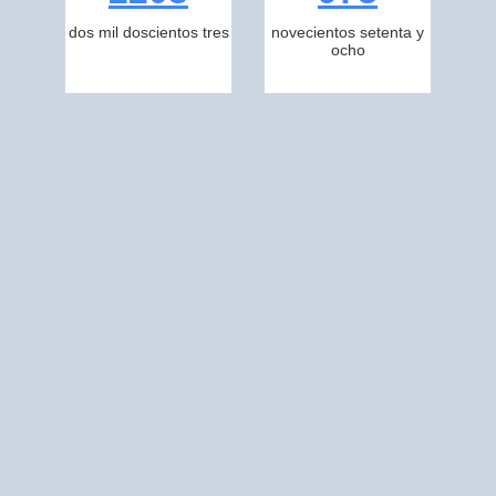
dos mil doscientos tres
novecientos setenta y
ocho