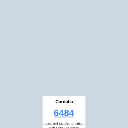
Cordoba
6484
seis mil cuatrocientos