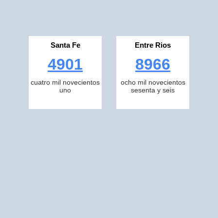
Santa Fe
Entre Rios
4901
8966
cuatro mil novecientos
ocho mil novecientos
uno
sesenta y seis