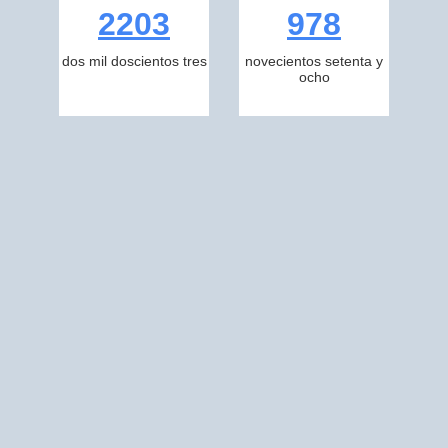
2203
978
dos mil doscientos tres
novecientos setenta y
ocho