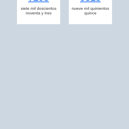
siete mil doscientos
nueve mil quinientos
noventa y tres
quince