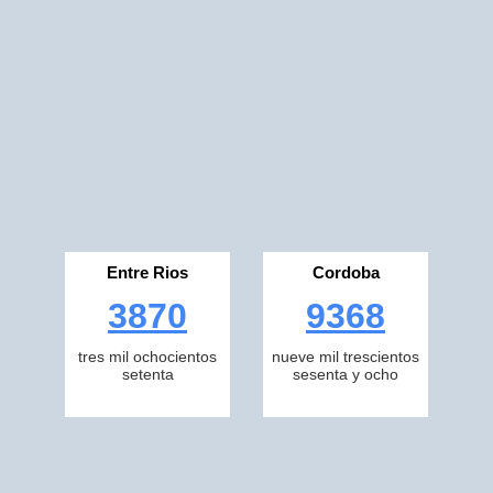
Entre Rios
Cordoba
3870
9368
tres mil ochocientos
nueve mil trescientos
setenta
sesenta y ocho