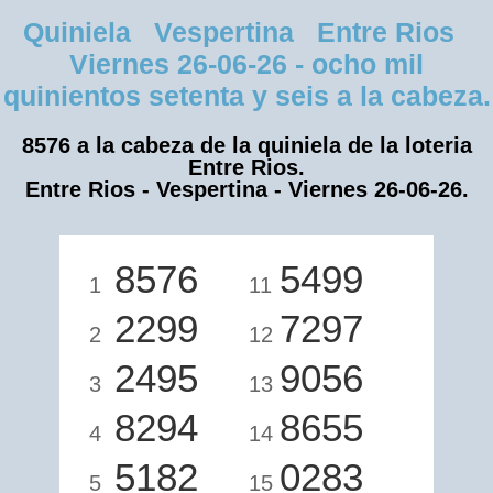
Quiniela Vespertina Entre Rios
Viernes 26-06-26 - ocho mil
quinientos setenta y seis a la cabeza.
8576 a la cabeza de la quiniela de la loteria
Entre Rios.
Entre Rios - Vespertina - Viernes 26-06-26.
8576
5499
1
11
2299
7297
2
12
2495
9056
3
13
8294
8655
4
14
5182
0283
5
15