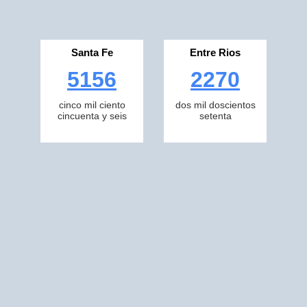
Santa Fe
Entre Rios
5156
2270
cinco mil ciento
dos mil doscientos
cincuenta y seis
setenta