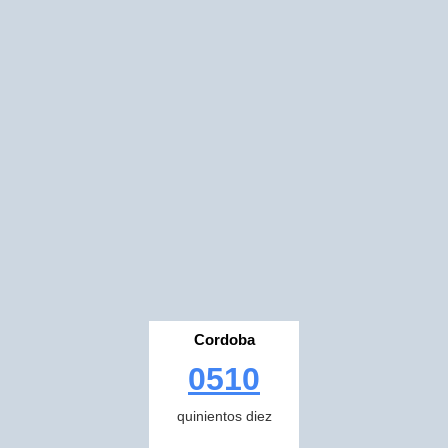
Cordoba
0510
quinientos diez