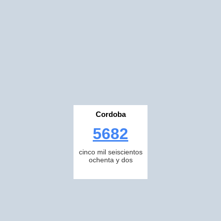
Cordoba
5682
cinco mil seiscientos
ochenta y dos