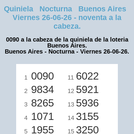
Quiniela Nocturna Buenos Aires
Viernes 26-06-26 - noventa a la
cabeza.
0090 a la cabeza de la quiniela de la loteria
Buenos Aires.
Buenos Aires - Nocturna - Viernes 26-06-26.
0090
6022
1
11
9834
5921
2
12
8265
5936
3
13
1071
3155
4
14
1955
3250
5
15