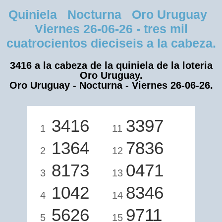
Quiniela Nocturna Oro Uruguay
Viernes 26-06-26 - tres mil
cuatrocientos dieciseis a la cabeza.
3416 a la cabeza de la quiniela de la loteria
Oro Uruguay.
Oro Uruguay - Nocturna - Viernes 26-06-26.
3416
3397
1
11
1364
7836
2
12
8173
0471
3
13
1042
8346
4
14
5626
9711
5
15