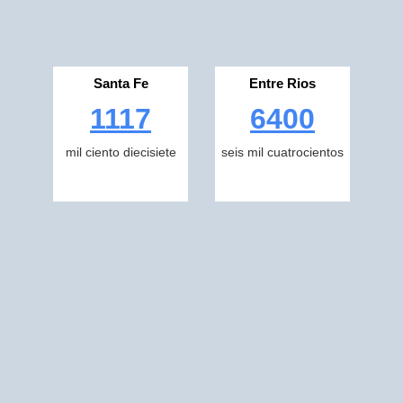
Santa Fe
Entre Rios
1117
6400
mil ciento diecisiete
seis mil cuatrocientos