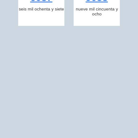
seis mil ochenta y siete
nueve mil cincuenta y
ocho