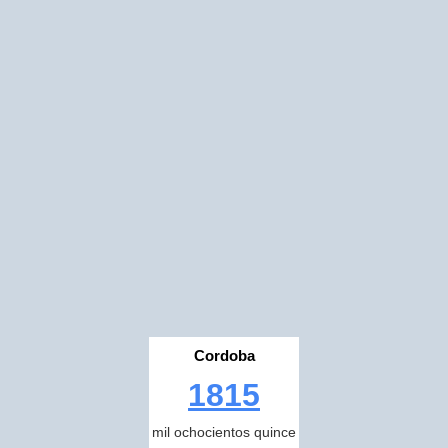
Cordoba
1815
mil ochocientos quince