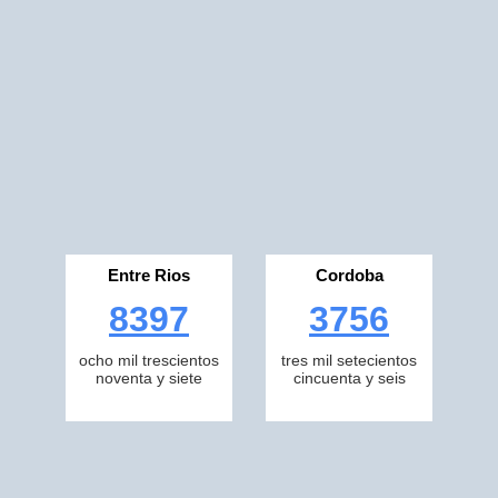
Entre Rios
Cordoba
8397
3756
ocho mil trescientos
tres mil setecientos
noventa y siete
cincuenta y seis