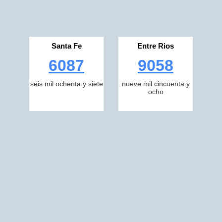
Santa Fe
Entre Rios
6087
9058
seis mil ochenta y siete
nueve mil cincuenta y
ocho