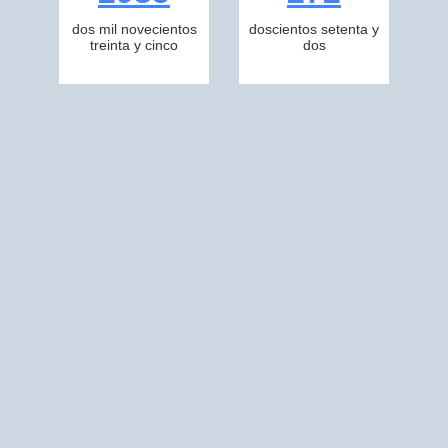
dos mil novecientos
doscientos setenta y
treinta y cinco
dos