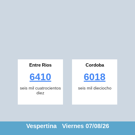
Entre Rios
Cordoba
6410
6018
seis mil cuatrocientos
seis mil dieciocho
diez
Vespertina Viernes 07/08/26