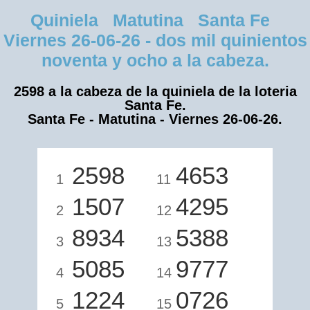
Quiniela Matutina Santa Fe
Viernes 26-06-26 - dos mil quinientos
noventa y ocho a la cabeza.
2598 a la cabeza de la quiniela de la loteria
Santa Fe.
Santa Fe - Matutina - Viernes 26-06-26.
2598
4653
1
11
1507
4295
2
12
8934
5388
3
13
5085
9777
4
14
1224
0726
5
15