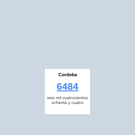
Cordoba
6484
seis mil cuatrocientos
ochenta y cuatro