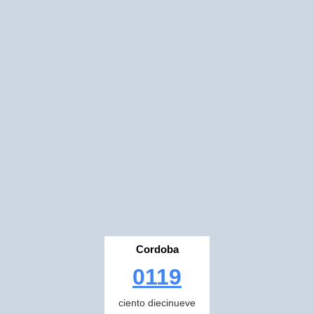
Cordoba
0119
ciento diecinueve