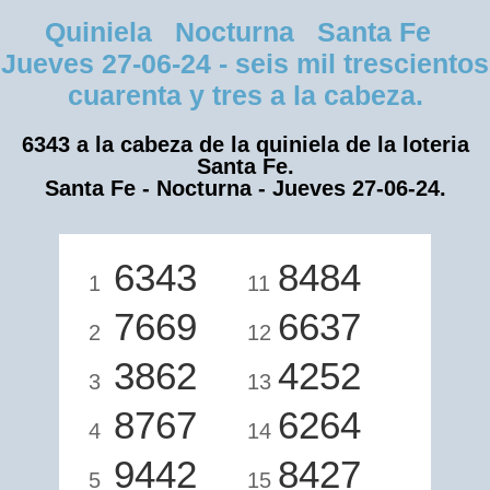
Quiniela Nocturna Santa Fe
Jueves 27-06-24 - seis mil trescientos
cuarenta y tres a la cabeza.
6343 a la cabeza de la quiniela de la loteria
Santa Fe.
Santa Fe - Nocturna - Jueves 27-06-24.
6343
8484
1
11
7669
6637
2
12
3862
4252
3
13
8767
6264
4
14
9442
8427
5
15