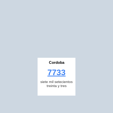
Cordoba
7733
siete mil setecientos
treinta y tres