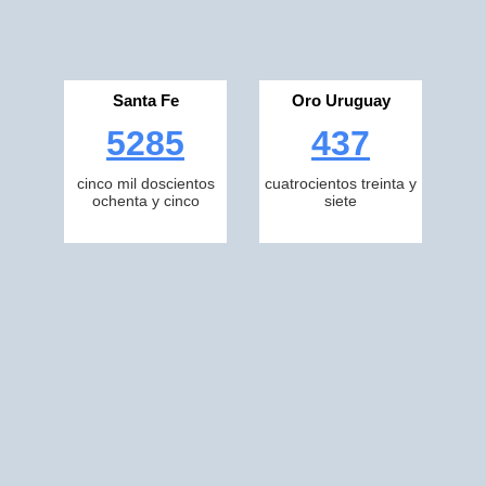
Santa Fe
Oro Uruguay
5285
437
cinco mil doscientos
cuatrocientos treinta y
ochenta y cinco
siete