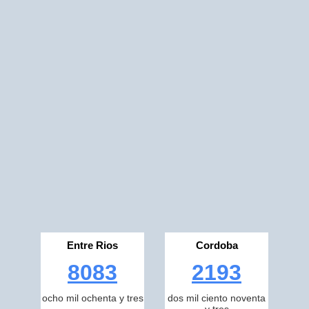
Entre Rios
Cordoba
8083
2193
ocho mil ochenta y tres
dos mil ciento noventa