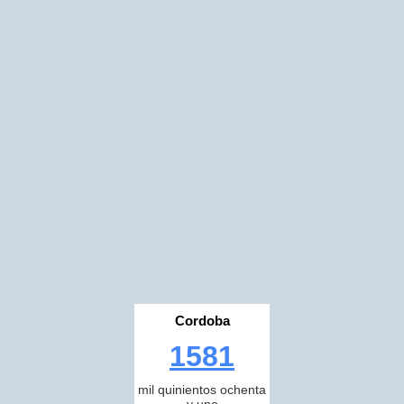
Cordoba
1581
mil quinientos ochenta