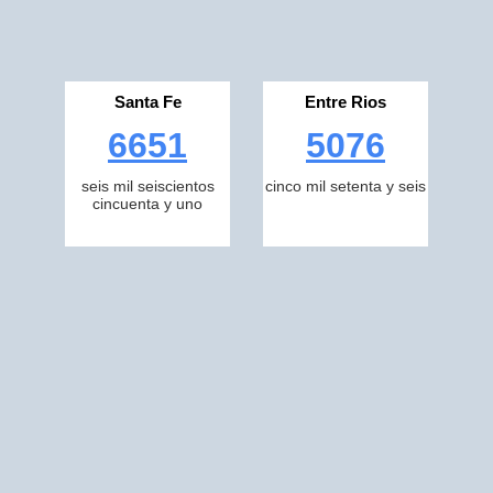
Santa Fe
Entre Rios
6651
5076
seis mil seiscientos
cinco mil setenta y seis
cincuenta y uno