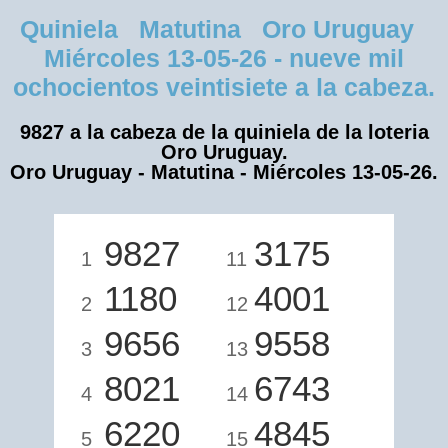
Quiniela Matutina Oro Uruguay
Miércoles 13-05-26 - nueve mil
ochocientos veintisiete a la cabeza.
9827 a la cabeza de la quiniela de la loteria
Oro Uruguay.
Oro Uruguay - Matutina - Miércoles 13-05-26.
9827
3175
1
11
1180
4001
2
12
9656
9558
3
13
8021
6743
4
14
6220
4845
5
15