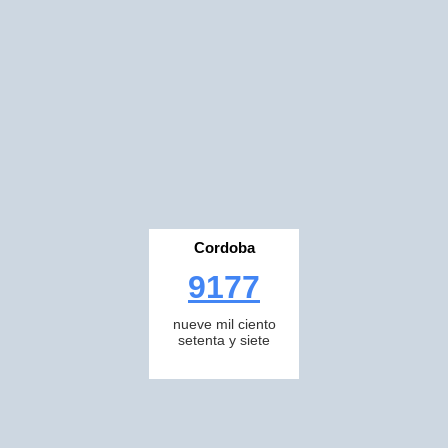
Cordoba
9177
nueve mil ciento
setenta y siete