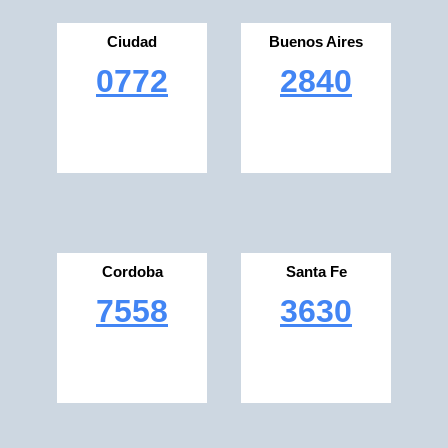
Ciudad
Buenos Aires
0772
2840
Cordoba
Santa Fe
7558
3630