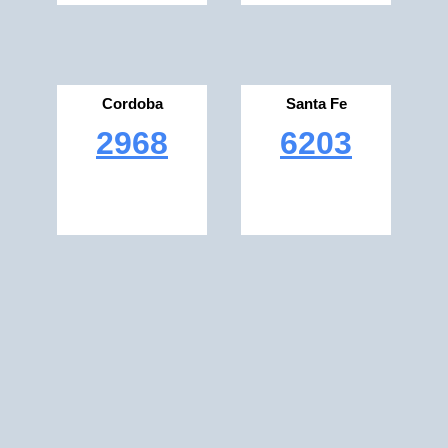
Cordoba
Santa Fe
2968
6203