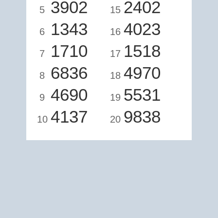
3902
2402
5
15
1343
4023
6
16
1710
1518
7
17
6836
4970
8
18
4690
5531
9
19
4137
9838
10
20