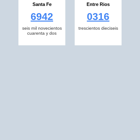
Santa Fe
Entre Rios
6942
0316
seis mil novecientos
trescientos dieciseis
cuarenta y dos