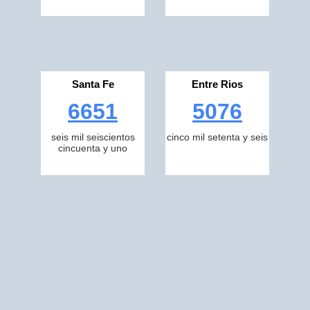
Santa Fe
Entre Rios
6651
5076
seis mil seiscientos
cinco mil setenta y seis
cincuenta y uno