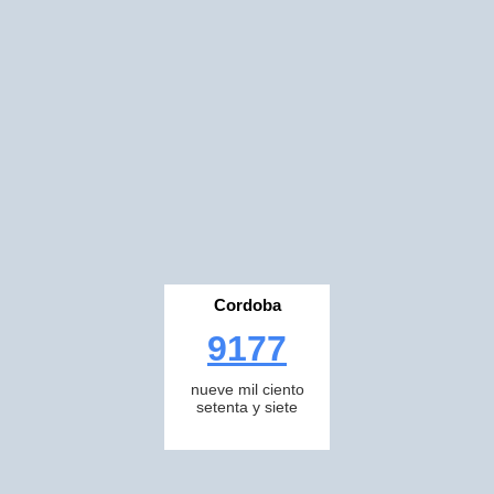
Cordoba
9177
nueve mil ciento
setenta y siete