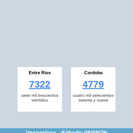
Entre Rios
Cordoba
7322
4779
siete mil trescientos
cuatro mil setecientos
veintidos
setenta y nueve
Vespertina Sábado 08/08/26