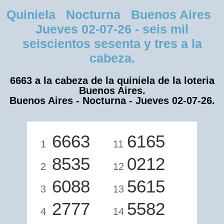
Quiniela Nocturna Buenos Aires
Jueves 02-07-26 - seis mil
seiscientos sesenta y tres a la
cabeza.
6663 a la cabeza de la quiniela de la loteria
Buenos Aires.
Buenos Aires - Nocturna - Jueves 02-07-26.
6663
6165
1
11
8535
0212
2
12
6088
5615
3
13
2777
5582
4
14