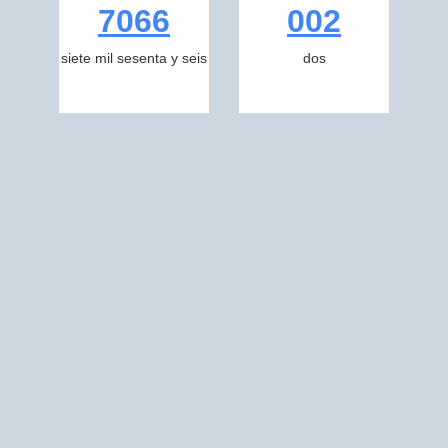
7066
002
siete mil sesenta y seis
dos