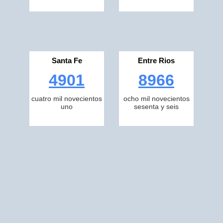
Santa Fe
Entre Rios
4901
8966
cuatro mil novecientos
ocho mil novecientos
uno
sesenta y seis