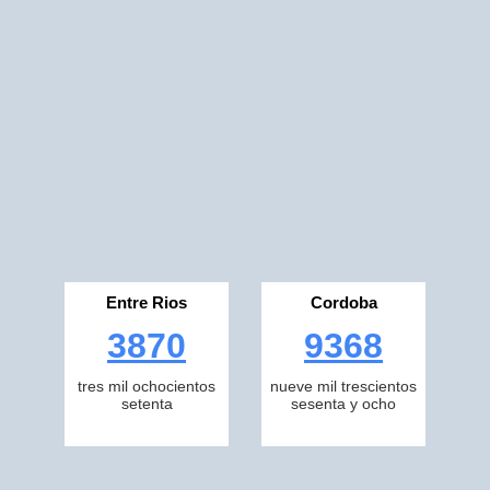
Entre Rios
Cordoba
3870
9368
tres mil ochocientos
nueve mil trescientos
setenta
sesenta y ocho