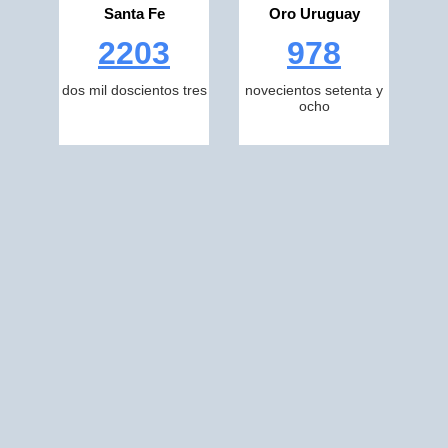
Santa Fe
Oro Uruguay
2203
978
dos mil doscientos tres
novecientos setenta y
ocho