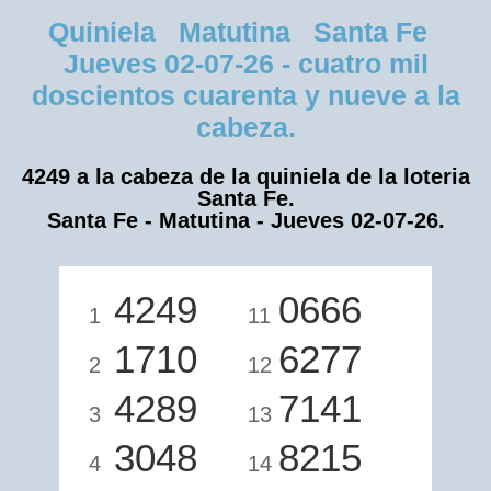
Quiniela Matutina Santa Fe
Jueves 02-07-26 - cuatro mil
doscientos cuarenta y nueve a la
cabeza.
4249 a la cabeza de la quiniela de la loteria
Santa Fe.
Santa Fe - Matutina - Jueves 02-07-26.
4249
0666
1
11
1710
6277
2
12
4289
7141
3
13
3048
8215
4
14