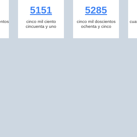
5151
5285
entos
cinco mil ciento
cinco mil doscientos
cua
cincuenta y uno
ochenta y cinco