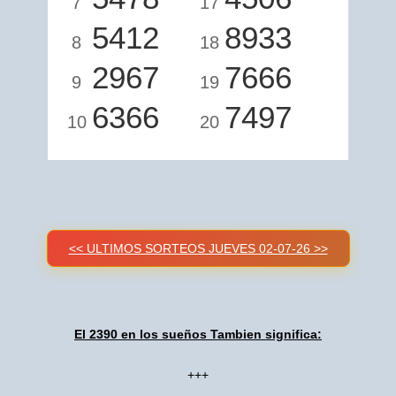
7
17
5412
8933
8
18
2967
7666
9
19
6366
7497
10
20
<< ULTIMOS SORTEOS JUEVES 02-07-26 >>
El 2390 en los sueños Tambien significa:
+++