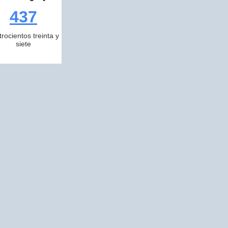
437
trocientos treinta y
siete