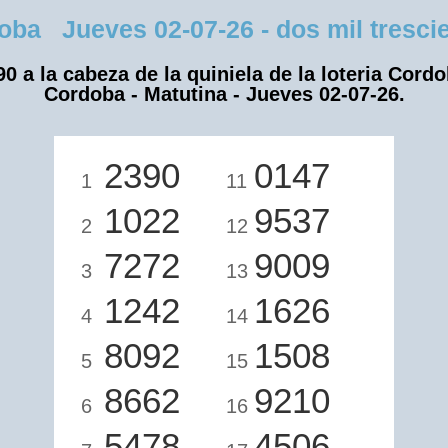
a Jueves 02-07-26 - dos mil trescie
90 a la cabeza de la quiniela de la loteria Cordo
Cordoba - Matutina - Jueves 02-07-26.
2390
0147
1
11
1022
9537
2
12
7272
9009
3
13
1242
1626
4
14
8092
1508
5
15
8662
9210
6
16
5478
4506