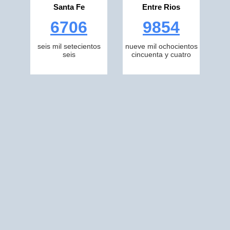
Santa Fe
Entre Rios
6706
9854
seis mil setecientos
nueve mil ochocientos
seis
cincuenta y cuatro