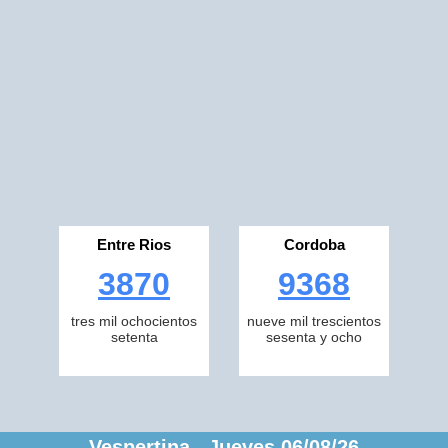
Entre Rios
Cordoba
3870
9368
tres mil ochocientos
nueve mil trescientos
setenta
sesenta y ocho
Vespertina Jueves 06/08/26