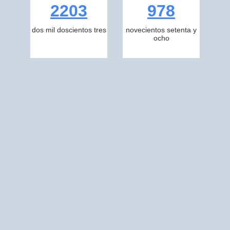
2203
978
dos mil doscientos tres
novecientos setenta y
ocho