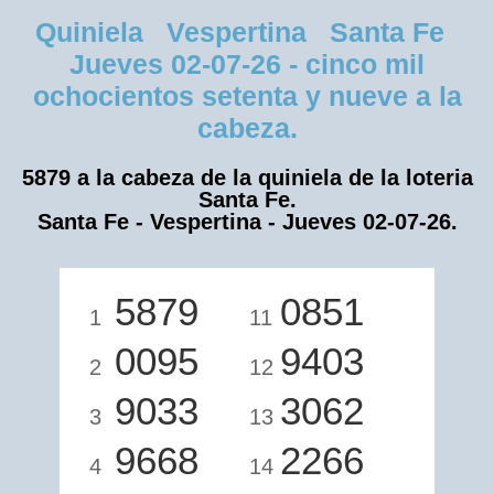
Quiniela Vespertina Santa Fe
Jueves 02-07-26 - cinco mil
ochocientos setenta y nueve a la
cabeza.
5879 a la cabeza de la quiniela de la loteria
Santa Fe.
Santa Fe - Vespertina - Jueves 02-07-26.
5879
0851
1
11
0095
9403
2
12
9033
3062
3
13
9668
2266
4
14