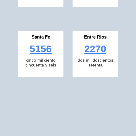
Santa Fe
Entre Rios
5156
2270
cinco mil ciento
dos mil doscientos
cincuenta y seis
setenta