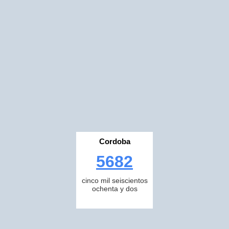
Cordoba
5682
cinco mil seiscientos
ochenta y dos