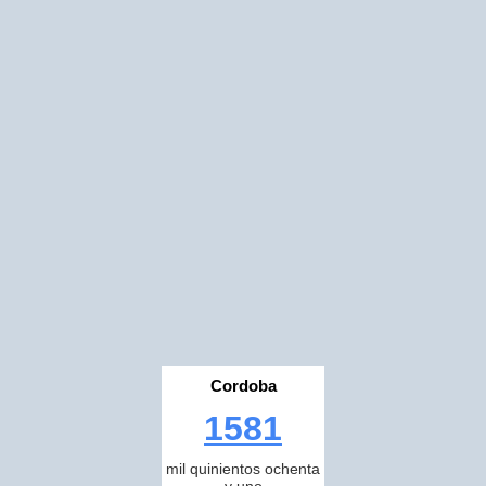
Cordoba
1581
mil quinientos ochenta