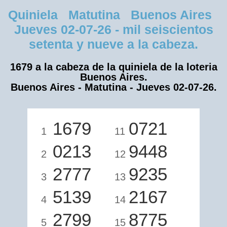
Quiniela Matutina Buenos Aires
Jueves 02-07-26 - mil seiscientos
setenta y nueve a la cabeza.
1679 a la cabeza de la quiniela de la loteria
Buenos Aires.
Buenos Aires - Matutina - Jueves 02-07-26.
1679
0721
1
11
0213
9448
2
12
2777
9235
3
13
5139
2167
4
14
2799
8775
5
15