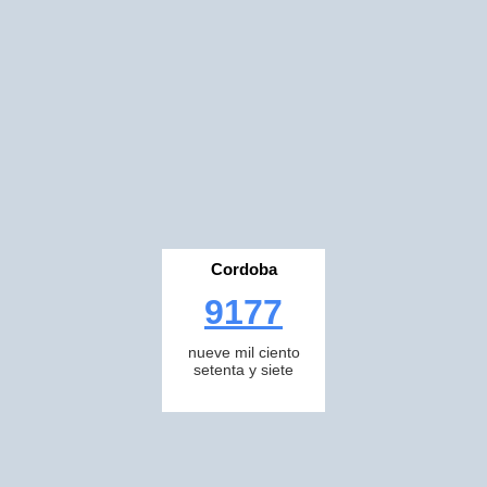
Cordoba
9177
nueve mil ciento
setenta y siete