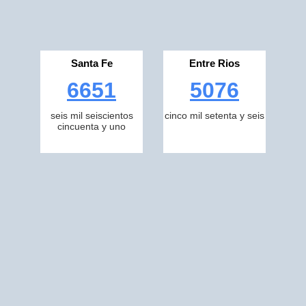
Santa Fe
Entre Rios
6651
5076
seis mil seiscientos
cinco mil setenta y seis
cincuenta y uno